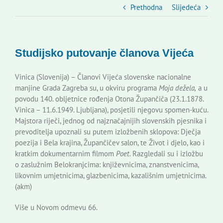
Slovenski dom Zagreb
Prethodna
Slijedeća
Vijeće
Studijsko putovanje članova Vijeća
Kontakti
Vinica (Slovenija) – Članovi Vijeća slovenske nacionalne
manjine Grada Zagreba su, u okviru programa
Moja dežela,
a u
povodu 140. obljetnice rođenja Otona Župančiča (23.1.1878.
Novi odmev – naše glasilo
Vinica – 11.6.1949. Ljubljana), posjetili njegovu spomen-kuću.
Majstora riječi, jednog od najznačajnijih slovenskih pjesnika i
prevoditelja upoznali su putem izložbenih sklopova: Dječja
Izdavaštvo
poezija i Bela krajina, Župančičev salon, te Život i djelo, kao i
kratkim dokumentarnim filmom
Poet.
Razgledali su i izložbu
o zaslužnim Belokranjcima: književnicima, znanstvenicima,
Korisne informacije
likovnim umjetnicima, glazbenicima, kazališnim umjetnicima.
(akm)
Više u Novom odmevu 66.