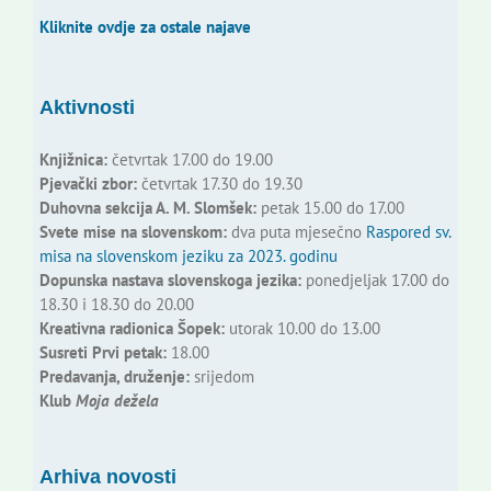
Kliknite ovdje za ostale najave
Aktivnosti
Knjižnica:
četvrtak 17.00 do 19.00
Pjevački zbor:
četvrtak 17.30 do 19.30
Duhovna sekcija A. M. Slomšek:
petak 15.00 do 17.00
Svete mise na slovenskom:
dva puta mjesečno
Raspored sv.
misa na slovenskom jeziku za 2023. godinu
Dopunska nastava slovenskoga jezika:
ponedjeljak 17.00 do
18.30 i 18.30 do 20.00
Kreativna radionica Šopek:
utorak 10.00 do 13.00
Susreti Prvi petak:
18.00
Predavanja, druženje:
srijedom
Klub
Moja dežela
Arhiva novosti