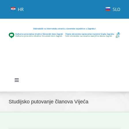
Skip
to
HR
SLO
content
Toggle
Navigation
Početna
Studijsko putovanje članova Vijeća
Novosti