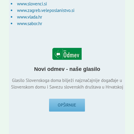
www.slovenci.si
www.zagreb.veleposlanistvo.si
www.vlada.hr
www.sabor.hr
Novi odmev - naše glasilo
Glasilo Slovenskoga doma bilježi najznačajnije događaje u
Slovenskom domu i Savezu slovenskih društava u Hrvatskoj
OPŠIRNIJE