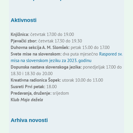
Aktivnosti
Knjižnica:
četvrtak 17.00 do 19.00
Pjevački zbor:
četvrtak 17.30 do 19.30
Duhovna sekcija A. M. Slomšek:
petak 15.00 do 17.00
Svete mise na slovenskom:
dva puta mjesečno
Raspored sv.
misa na slovenskom jeziku za 2023. godinu
Dopunska nastava slovenskoga jezika:
ponedjeljak 17.00 do
18.30 i 18.30 do 20.00
Kreativna radionica Šopek:
utorak 10.00 do 13.00
Susreti Prvi petak:
18.00
Predavanja, druženje:
srijedom
Klub
Moja dežela
Arhiva novosti