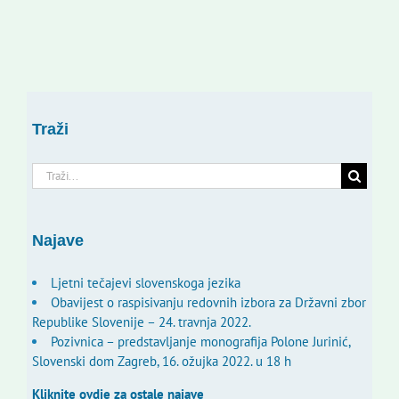
Traži
Traži...
Najave
Ljetni tečajevi slovenskoga jezika
Obavijest o raspisivanju redovnih izbora za Državni zbor
Republike Slovenije – 24. travnja 2022.
Pozivnica – predstavljanje monografija Polone Jurinić,
Slovenski dom Zagreb, 16. ožujka 2022. u 18 h
Kliknite ovdje za ostale najave