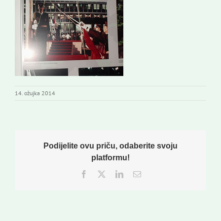
Izdavaštvo
Korisne informacije
14. ožujka 2014
Podijelite ovu priču, odaberite svoju
platformu!
Facebook
Twitter
LinkedIn
Email: