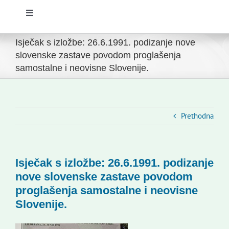
Toggle
Navigation
Početna
Isječak s izložbe: 26.6.1991. podizanje nove
slovenske zastave povodom proglašenja
samostalne i neovisne Slovenije.
Novosti
Slovenski dom Zagreb
Prethodna
Vijeće
Isječak s izložbe: 26.6.1991. podizanje
Kontakti
nove slovenske zastave povodom
proglašenja samostalne i neovisne
Slovenije.
Novi odmev – naše glasilo