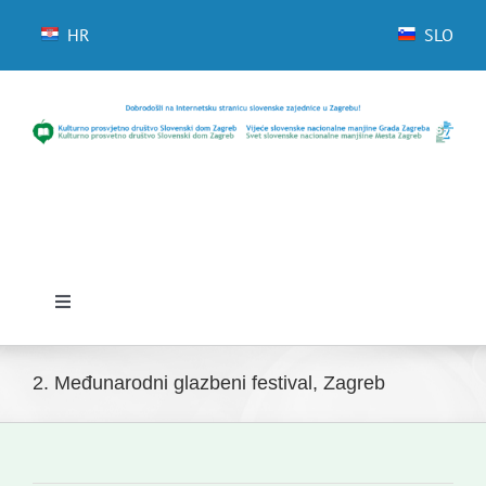
Skip
to
HR
SLO
content
Toggle
Navigation
Početna
2. Međunarodni glazbeni festival, Zagreb
Novosti