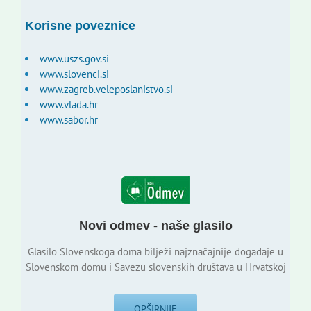
Korisne poveznice
www.uszs.gov.si
www.slovenci.si
www.zagreb.veleposlanistvo.si
www.vlada.hr
www.sabor.hr
Novi odmev - naše glasilo
Glasilo Slovenskoga doma bilježi najznačajnije događaje u
Slovenskom domu i Savezu slovenskih društava u Hrvatskoj
OPŠIRNIJE