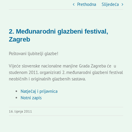
Slovenski dom Zagreb
Prethodna
Slijedeća
Vijeće
2. Međunarodni glazbeni festival,
Zagreb
Kontakti
Poštovani ljubitelji glazbe!
Novi odmev – naše glasilo
Vijeće slovenske nacionalne manjine Grada Zagreba će u
studenom 2011. organizirati 2. međunarodni glazbeni festival
neobičnih i originalnih glazbenih sastava.
Izdavaštvo
Natječaj i prijavnica
Notni zapis
Korisne informacije
16. lipnja 2011