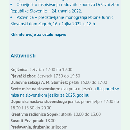
Obavijest o raspisivanju redovnih izbora za Državni zbor
Republike Slovenije – 24. travnja 2022.
Pozivnica – predstavljanje monografija Polone Jurinić,
Slovenski dom Zagreb, 16. ožujka 2022. u 18 h
Kliknite ovdje za ostale najave
Aktivnosti
Knjižnica:
četvrtak 17.00 do 19.00
Pjevački zbor:
četvrtak 17.30 do 19.30
Duhovna sekcija A. M. Slomšek:
petak 15.00 do 17.00
Svete mise na slovenskom:
dva puta mjesečno
Raspored sv.
misa na slovenskom jeziku za 2023. godinu
Dopunska nastava slovenskoga jezika:
ponedjeljak 17.00 do
18.30 i 18.30 do 20.00
Kreativna radionica Šopek:
utorak 10.00 do 13.00
Susreti Prvi petak:
18.00
Predavanja, druženje:
srijedom