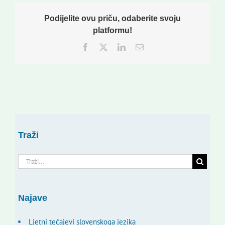
Podijelite ovu priču, odaberite svoju
platformu!
Facebook
Twitter
LinkedIn
Email:
Traži
Traži...
Najave
Ljetni tečajevi slovenskoga jezika