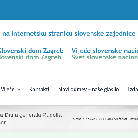
Vijeće
Kontakti
Novi odmev – naše glasilo
Izd
ja Dana generala Rudolfa
Početna
Najave
22.11.2018. Svečanost u povod
bor