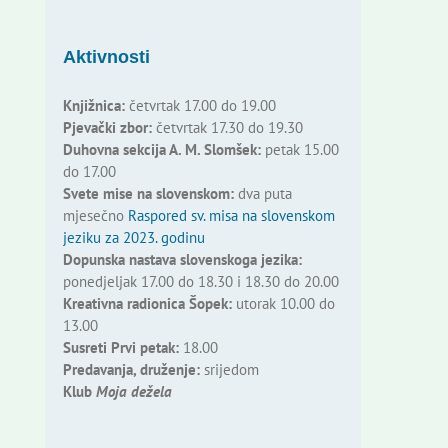
Aktivnosti
Knjižnica:
četvrtak 17.00 do 19.00
Pjevački zbor:
četvrtak 17.30 do 19.30
Duhovna sekcija A. M. Slomšek:
petak 15.00
do 17.00
Svete mise na slovenskom:
dva puta
mjesečno
Raspored sv. misa na slovenskom
jeziku za 2023. godinu
Dopunska nastava slovenskoga jezika:
ponedjeljak 17.00 do 18.30 i 18.30 do 20.00
Kreativna radionica Šopek:
utorak 10.00 do
13.00
Susreti Prvi petak:
18.00
Predavanja, druženje:
srijedom
Klub
Moja dežela