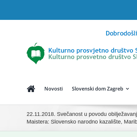
Skip
to
content
Novosti
Slovenski dom Zagreb
22.11.2018. Svečanost u povodu obilježavan
Maistera: Slovensko narodno kazalište, Mari