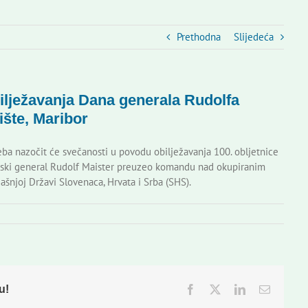
Prethodna
Slijedeća
ilježavanja Dana generala Rudolfa
ište, Maribor
ba nazočit će svečanosti u povodu obilježavanja 100. obljetnice
enski general Rudolf Maister preuzeo komandu nad okupiranim
ašnjoj Državi Slovenaca, Hrvata i Srba (SHS).
u!
Facebook
Twitter
LinkedIn
Email: