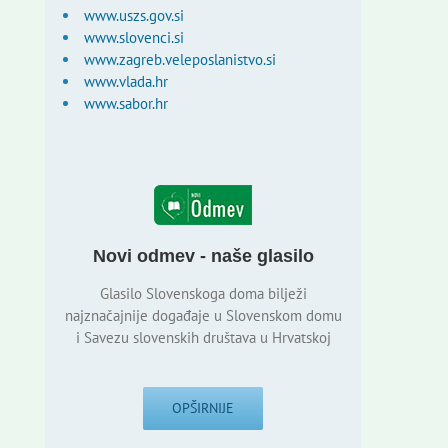
www.uszs.gov.si
www.slovenci.si
www.zagreb.veleposlanistvo.si
www.vlada.hr
www.sabor.hr
Novi odmev - naše glasilo
Glasilo Slovenskoga doma bilježi
najznačajnije događaje u Slovenskom domu
i Savezu slovenskih društava u Hrvatskoj
OPŠIRNIJE