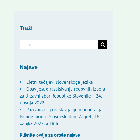
Traži
Traži...
Najave
Ljetni tečajevi slovenskoga jezika
Obavijest o raspisivanju redovnih izbora
za Državni zbor Republike Slovenije – 24.
travnja 2022.
Pozivnica – predstavljanje monografija
Polone Jurinić, Slovenski dom Zagreb, 16.
ožujka 2022. u 18 h
Kliknite ovdje za ostale najave