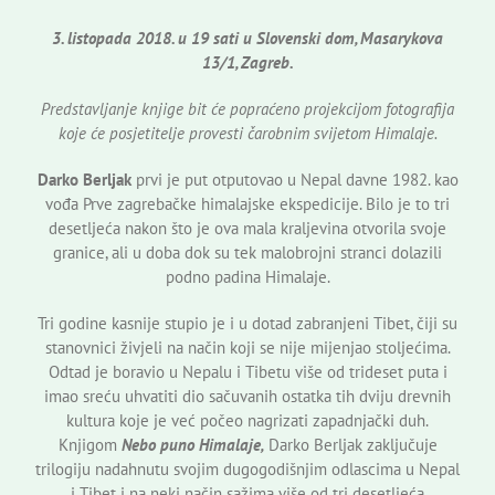
3. listopada 2018. u 19 sati u Slovenski dom, Masarykova
13/1, Zagreb.
Predstavljanje knjige bit će popraćeno projekcijom fotografija
koje će posjetitelje provesti čarobnim svijetom Himalaje.
Darko Berljak
prvi je put otputovao u Nepal davne 1982. kao
vođa Prve zagrebačke himalajske ekspedicije. Bilo je to tri
desetljeća nakon što je ova mala kraljevina otvorila svoje
granice, ali u doba dok su tek malobrojni stranci dolazili
podno padina Himalaje.
Tri godine kasnije stupio je i u dotad zabranjeni Tibet, čiji su
stanovnici živjeli na način koji se nije mijenjao stoljećima.
Odtad je boravio u Nepalu i Tibetu više od trideset puta i
imao sreću uhvatiti dio sačuvanih ostatka tih dviju drevnih
kultura koje je već počeo nagrizati zapadnjački duh.
Knjigom
Nebo puno Himalaje,
Darko Berljak zaključuje
trilogiju nadahnutu svojim dugogodišnjim odlascima u Nepal
i Tibet i na neki način sažima više od tri desetljeća