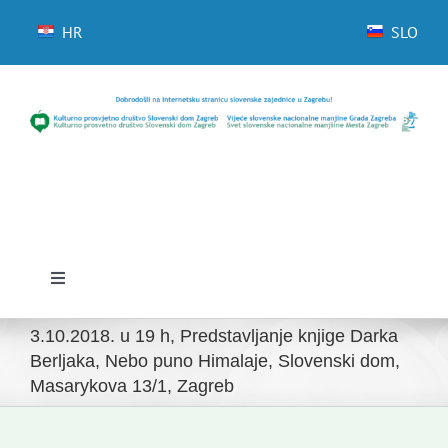
Skip
to
HR
SLO
content
Toggle
Navigation
Početna
3.10.2018. u 19 h, Predstavljanje knjige Darka
Berljaka, Nebo puno Himalaje, Slovenski dom,
Masarykova 13/1, Zagreb
Novosti