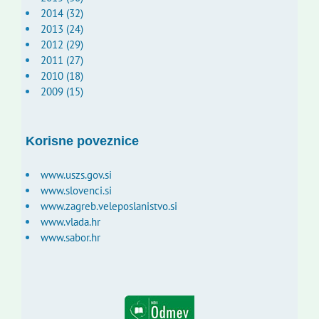
2014 (32)
2013 (24)
2012 (29)
2011 (27)
2010 (18)
2009 (15)
Korisne poveznice
www.uszs.gov.si
www.slovenci.si
www.zagreb.veleposlanistvo.si
www.vlada.hr
www.sabor.hr