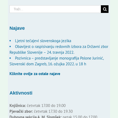
Traži...
Najave
Ljetni tečajevi slovenskoga jezika
Obavijest o raspisivanju redovnih izbora za Državni zbor
Republike Slovenije – 24. travnja 2022.
Pozivnica – predstavljanje monografija Polone Jurinić,
Slovenski dom Zagreb, 16. ožujka 2022. u 18 h
Kliknite ovdje za ostale najave
Aktivnosti
Knjižnica:
četvrtak 17.00 do 19.00
Pjevački zbor:
četvrtak 17.30 do 19.30
Duhovna sekcija A. M. Slomšek:
petak 15.00 do 17.00