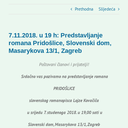
Slovenski dom Zagreb
Prethodna
Slijedeća
Vijeće
7.11.2018. u 19 h: Predstavljanje
Kontakti
romana Pridošlice, Slovenski dom,
Masarykova 13/1, Zagreb
Novi odmev – naše glasilo
Poštovani članovi i prijatelji!
Srdačno vas pozivamo na predstavljanje romana
Izdavaštvo
PRIDOŠLICE
Korisne informacije
slovenskog romanopisca Lojze Kovačiča
u srijedu 7. studenoga 2018. u 19,00 sati u
Slovenski dom, Masarykova 13/1, Zagreb