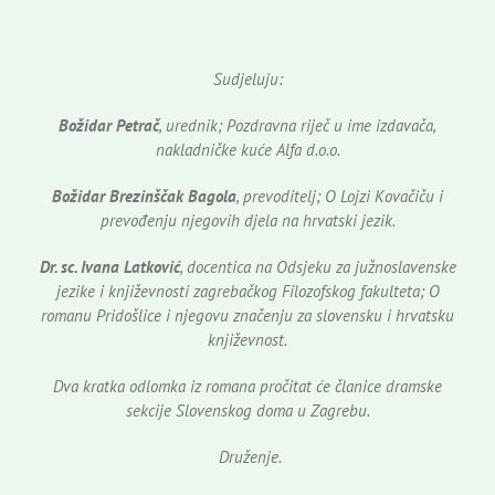
Sudjeluju:
Božidar Petrač
, urednik; Pozdravna riječ u ime izdavača,
nakladničke kuće Alfa d.o.o.
Božidar Brezinščak Bagola
, prevoditelj; O Lojzi Kovačiču i
prevođenju njegovih djela na hrvatski jezik.
Dr. sc. Ivana Latković
, docentica na Odsjeku za južnoslavenske
jezike i književnosti zagrebačkog Filozofskog fakulteta; O
romanu Pridošlice i njegovu značenju za slovensku i hrvatsku
književnost.
Dva kratka odlomka iz romana pročitat će članice dramske
sekcije Slovenskog doma u Zagrebu.
Druženje.