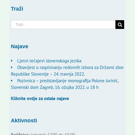
Traži
Traži...
Najave
Ljetni tečajevi slovenskoga jezika
Obavijest o raspisivanju redovnih izbora za Državni zbor
Republike Slovenije – 24. travnja 2022.
Pozivnica – predstavljanje monografija Polone Jurinić,
Slovenski dom Zagreb, 16. ožujka 2022. u 18 h
Kliknite ovdje za ostale najave
Aktivnosti
Knjižnica:
četvrtak 17.00 do 19.00