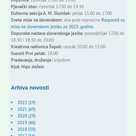
Pjevački zbor:
četvrtak 17.30 do 19.30
Duhovna sekcija A. M. Slomšek:
petak 15.00 do 17.00
Svete mise na slovenskom:
dva puta mjesečno
Raspored sv.
misa na slovenskom jeziku za 2023. godinu
Dopunska nastava slovenskoga jezika:
ponedjeljak 17.00 do
18.30 i 18.30 do 20.00
Kreativna radionica Šopek:
utorak 10.00 do 13.00
Susreti Prvi petak:
18.00
Predavanja, druženje:
srijedom
Klub
Moja dežela
Arhiva novosti
2022 (19)
2021 (69)
2020 (29)
2019 (46)
2018 (59)
2017 (54)