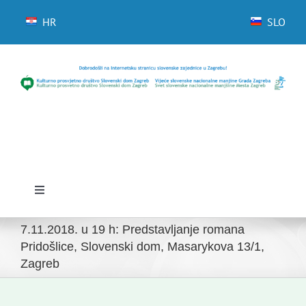
Skip
to
HR
SLO
content
Toggle
Navigation
Početna
7.11.2018. u 19 h: Predstavljanje romana
Pridošlice, Slovenski dom, Masarykova 13/1,
Zagreb
Novosti