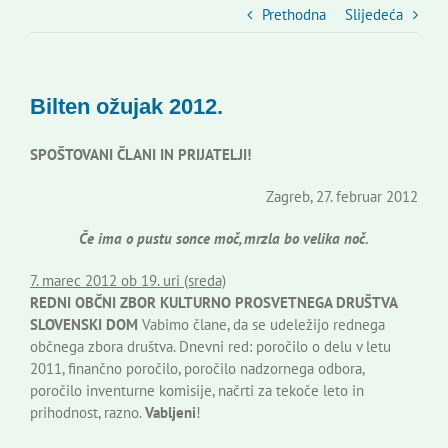
Slovenski dom Zagreb
Prethodna
Slijedeća
Vijeće
Bilten ožujak 2012.
Kontakti
SPOŠTOVANI ČLANI IN PRIJATELJI!
Zagreb, 27. februar 2012
Novi odmev – naše glasilo
Če ima o pustu sonce moč, mrzla bo velika noč.
Izdavaštvo
7. marec 2012 ob 19. uri (sreda)
REDNI OBČNI ZBOR KULTURNO PROSVETNEGA DRUŠTVA
SLOVENSKI DOM
Vabimo člane, da se udeležijo rednega
Korisne informacije
občnega zbora društva. Dnevni red: poročilo o delu v letu
2011, finančno poročilo, poročilo nadzornega odbora,
poročilo inventurne komisije, načrti za tekoče leto in
prihodnost, razno.
Vabljeni
!