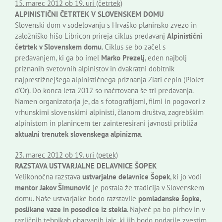
15. marec 2012 ob 19. uri (četrtek)
ALPINISTIČNI ČETRTEK V SLOVENSKEM DOMU
Slovenski dom v sodelovanju s Hrvaško planinsko zvezo in
založniško hišo Libricon prireja ciklus predavanj
Alpinistični
četrtek v Slovenskem domu
. Ciklus se bo začel s
predavanjem, ki ga bo imel
Marko Prezelj
, eden najbolj
priznanih svetovnih alpinistov in dvakratni dobitnik
najprestižnejšega alpinističnega priznanja Zlati cepin (Piolet
d’Or). Do konca leta 2012 so načrtovana še tri predavanja.
Namen organizatorja je, da s fotografijami, filmi in pogovori z
vrhunskimi slovenskimi alpinisti, članom društva, zagrebškim
alpinistom in planincem ter zainteresirani javnosti približa
aktualni trenutek slovenskega alpinizma
.
23. marec 2012 ob 19. uri (petek)
RAZSTAVA USTVARJALNE DELAVNICE ŠOPEK
Velikonočna razstava
ustvarjalne delavnice Šopek
, ki jo vodi
mentor Jakov Šimunović
je postala že tradicija v Slovenskem
domu. Naše ustvarjalke bodo razstavile
pomladanske šopke,
poslikane vaze in posodice iz stekla
. Največ pa bo pirhov in v
različnih tehnikah obarvanih jajc, ki jih bodo podarile zvestim