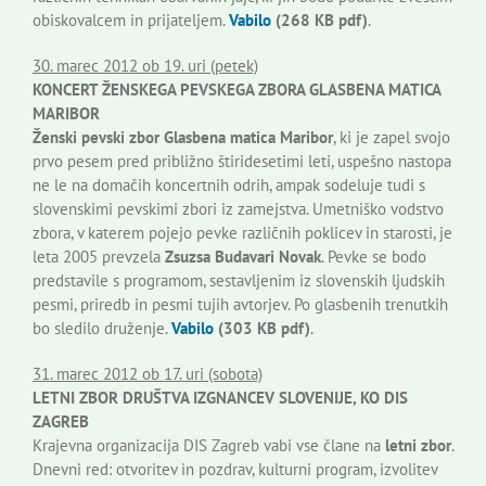
obiskovalcem in prijateljem.
Vabilo
(268 KB pdf)
.
30. marec 2012 ob 19. uri (petek)
KONCERT ŽENSKEGA PEVSKEGA ZBORA GLASBENA MATICA
MARIBOR
Ženski pevski zbor Glasbena matica Maribor
, ki je zapel svojo
prvo pesem pred približno štiridesetimi leti, uspešno nastopa
ne le na domačih koncertnih odrih, ampak sodeluje tudi s
slovenskimi pevskimi zbori iz zamejstva. Umetniško vodstvo
zbora, v katerem pojejo pevke različnih poklicev in starosti, je
leta 2005 prevzela
Zsuzsa Budavari Novak
. Pevke se bodo
predstavile s programom, sestavljenim iz slovenskih ljudskih
pesmi, priredb in pesmi tujih avtorjev. Po glasbenih trenutkih
bo sledilo druženje.
Vabilo
(303 KB pdf)
.
31. marec 2012 ob 17. uri (sobota)
LETNI ZBOR DRUŠTVA IZGNANCEV SLOVENIJE, KO DIS
ZAGREB
Krajevna organizacija DIS Zagreb vabi vse člane na
letni zbor
.
Dnevni red: otvoritev in pozdrav, kulturni program, izvolitev