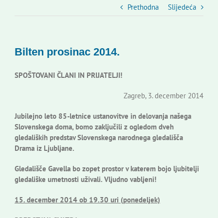
Slovenski dom Zagreb
Prethodna
Slijedeća
Vijeće
Bilten prosinac 2014.
Kontakti
SPOŠTOVANI ČLANI IN PRIJATELJI!
Zagreb, 3. december 2014
Novi odmev – naše glasilo
Jubilejno leto 85-letnice ustanovitve in delovanja našega
Slovenskega doma, bomo zaključili z ogledom dveh
Izdavaštvo
gledaliških predstav Slovenskega narodnega gledališča
Drama iz Ljubljane.
Korisne informacije
Gledališče Gavella bo zopet prostor v katerem bojo ljubitelji
gledališke umetnosti uživali. Vljudno vabljeni!
15. december 2014 ob 19.30 uri (ponedeljek)