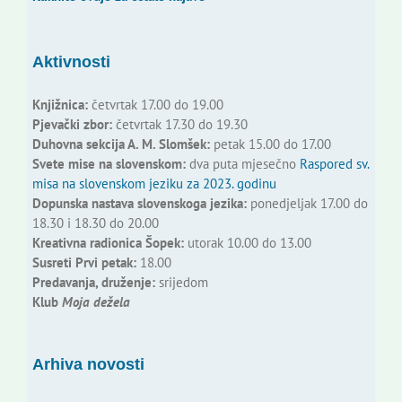
Aktivnosti
Knjižnica:
četvrtak 17.00 do 19.00
Pjevački zbor:
četvrtak 17.30 do 19.30
Duhovna sekcija A. M. Slomšek:
petak 15.00 do 17.00
Svete mise na slovenskom:
dva puta mjesečno
Raspored sv.
misa na slovenskom jeziku za 2023. godinu
Dopunska nastava slovenskoga jezika:
ponedjeljak 17.00 do
18.30 i 18.30 do 20.00
Kreativna radionica Šopek:
utorak 10.00 do 13.00
Susreti Prvi petak:
18.00
Predavanja, druženje:
srijedom
Klub
Moja dežela
Arhiva novosti