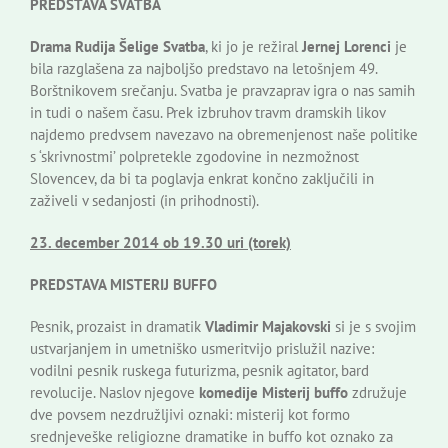
PREDSTAVA SVATBA
Drama Rudija Šelige Svatba
, ki jo je režiral
Jernej Lorenci
je
bila razglašena za najboljšo predstavo na letošnjem 49.
Borštnikovem srečanju. Svatba je pravzaprav igra o nas samih
in tudi o našem času. Prek izbruhov travm dramskih likov
najdemo predvsem navezavo na obremenjenost naše politike
s ‘skrivnostmi’ polpretekle zgodovine in nezmožnost
Slovencev, da bi ta poglavja enkrat končno zaključili in
zaživeli v sedanjosti (in prihodnosti).
23. december 2014 ob 19.30 uri (torek)
PREDSTAVA MISTERIJ BUFFO
Pesnik, prozaist in dramatik
Vladimir Majakovski
si je s svojim
ustvarjanjem in umetniško usmeritvijo prislužil nazive:
vodilni pesnik ruskega futurizma, pesnik agitator, bard
revolucije. Naslov njegove
komedije Misterij buffo
združuje
dve povsem nezdružljivi oznaki: misterij kot formo
srednjeveške religiozne dramatike in buffo kot oznako za