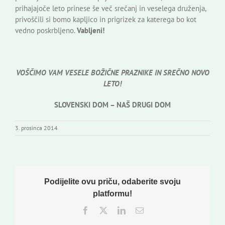
prihajajoče leto prinese še več srečanj in veselega druženja,
privoščili si bomo kapljico in prigrizek za katerega bo kot
vedno poskrbljeno.
Vabljeni!
VOŠČIMO VAM VESELE BOŽIČNE PRAZNIKE IN SREČNO NOVO
LETO!
SLOVENSKI DOM – NAŠ DRUGI DOM
3. prosinca 2014
Podijelite ovu priču, odaberite svoju
platformu!
Facebook
Twitter
LinkedIn
Email: