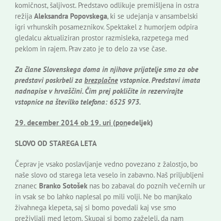
komičnost, šaljivost. Predstavo odlikuje premišljena in ostra
režija
Aleksandra Popovskega
, ki se udejanja v ansambelski
igri vrhunskih posameznikov. Spektakel z humorjem odpira
gledalcu aktualiziran prostor razmisleka, razpetega med
peklom in rajem. Prav zato je to delo za vse čase.
Za člane Slovenskega doma in njihove prijatelje smo za obe
predstavi poskrbeli za
brezplačne
vstopnice. Predstavi imata
nadnapise v hrvaščini. Čim prej pokličite in rezervirajte
vstopnice na številko telefona: 6525 973.
29. december 2014 ob 19. uri (pon
edeljek)
SLOVO OD STAREGA LETA
Čeprav je vsako poslavljanje vedno povezano z žalostjo, bo
naše slovo od starega leta veselo in zabavno. Naš priljubljeni
znanec
Branko Sotošek
nas bo zabaval do poznih večernih ur
in vsak se bo lahko naplesal po mili volji. Ne bo manjkalo
živahnega klepeta, saj si bomo povedali kaj vse smo
preživljali med letom. Skupaj si bomo zaželeli, da nam