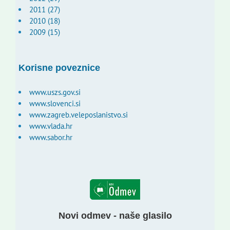
2011 (27)
2010 (18)
2009 (15)
Korisne poveznice
www.uszs.gov.si
www.slovenci.si
www.zagreb.veleposlanistvo.si
www.vlada.hr
www.sabor.hr
Novi odmev - naše glasilo