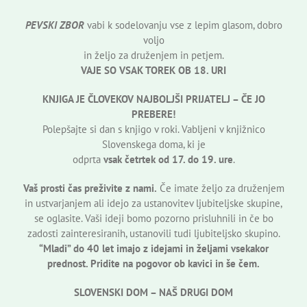
PEVSKI ZBOR
vabi k sodelovanju vse z lepim glasom, dobro
voljo
in željo za druženjem in petjem.
VAJE SO VSAK TOREK OB 18. URI
KNJIGA JE ČLOVEKOV NAJBOLJŠI PRIJATELJ – ČE JO
PREBERE!
Polepšajte si dan s knjigo v roki. Vabljeni v knjižnico
Slovenskega doma, ki je
odprta
vsak četrtek od 17. do 19. ure
.
Vaš prosti čas preživite z nami.
Če imate željo za druženjem
in ustvarjanjem ali idejo za ustanovitev ljubiteljske skupine,
se oglasite. Vaši ideji bomo pozorno prisluhnili in če bo
zadosti zainteresiranih, ustanovili tudi ljubiteljsko skupino.
“Mladi” do 40 let imajo z idejami in željami vsekakor
prednost. Pridite na pogovor ob kavici in še čem.
SLOVENSKI DOM – NAŠ DRUGI DOM