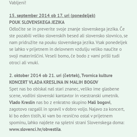
Vabljeni!
15. september 2014 ob 17. uri (ponedeljek)
POUK SLOVENSKEGA JEZIKA
Odločite se in preverite svoje znanje slovenskega jezika. Če
ste pozabili veliko slovenskih besed ali slovensko slovnico, se
nam pridružite na pouku slovenskega jezika. Vsak ponedeljek
se lahko v prijetnem in delovnem vzdušju veliko naučite o
svoji materinščini. Veseli bomo, če bodo z vami prišli tudi
otroci ali vnuki.
2. oktober 2014 ob 21. uri (četrtek), Tvornica kulture
KONCERT VLADA KRESLINA IN MALIH BOGOV
Spet nas bo obiskal naš stari znanec, veliko ime glasbene
scene, vodilni slovenski kantavtor in vsestranski umetnik.
Vlado Kreslin
nas bo z enkratno skupino
Mali bogovi
,
zagotovo razgalil in spravil v dobro voljo. Najavo za koncert,
ki bo eden tistih, ki vam bo resnično ostal v prijetnem
spominu, lahko najdete na spletni strani Slovenskega doma:
www.slovenci.hr/obvestila
.