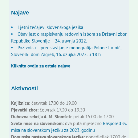
Najave
Ljetni tečajevi slovenskoga jezika
Obavijest o raspisivanju redovnih izbora za Državni zbor
Republike Slovenije – 24. travnja 2022.
Pozivnica – predstavljanje monografija Polone Jurinić,
Slovenski dom Zagreb, 16. ožujka 2022. u 18 h
Kliknite ovdje za ostale najave
Aktivnosti
Knjižnica:
četvrtak 17.00 do 19.00
Pjevački zbor:
četvrtak 17.30 do 19.30
Duhovna sekcija A. M. Slomšek:
petak 15.00 do 17.00
Svete mise na slovenskom:
dva puta mjesečno
Raspored sv.
misa na slovenskom jeziku za 2023. godinu
Dopunska nastava slovenskoga jezika:
ponedjeljak 17.00 do