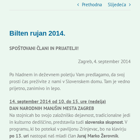
Slovenski dom Zagreb
Prethodna
Slijedeća
Vijeće
Bilten rujan 2014.
Kontakti
SPOŠTOVANI ČLANI IN PRIJATELJI!
Zagreb, 4. september 2014
Novi odmev – naše glasilo
Po hladnem in deževnem poletju Vam predlagamo, da svoj
prosti čas preživite z nami v Slovenskem domu. Tam je vedno
Izdavaštvo
prijetno, zanimivo in lepo.
14. september 2014 od 10. do 15. ure (nedelja)
Korisne informacije
DAN NARODNIH MANJŠIN MESTA ZAGREB
Na stojnicah bo svojo založniško dejavnost, tradicionalne jedi
in kulturno dediščino, predstavila tudi
slovenska skupnost
. V
programu, ki bo potekal v paviljonu Zrinjevac, bo na klavirju
po 13. uri
nastopal naš mladi član
Juraj Marko Žerovnik
.