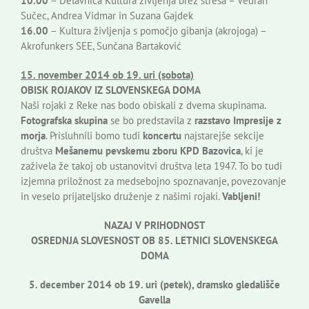
10.00
– Delavnica Kultura življenja brez stresa – Vedran
Sučec, Andrea Vidmar in Suzana Gajdek
16.00
– Kultura življenja s pomočjo gibanja (akrojoga) –
Akrofunkers SEE, Sunčana Bartaković
15. november 2014 ob 19. uri (sobota)
OBISK ROJAKOV IZ SLOVENSKEGA DOMA
Naši rojaki z Reke nas bodo obiskali z dvema skupinama.
Fotografska skupina
se bo predstavila z
razstavo Impresije z
morja
. Prisluhnili bomo tudi
koncertu
najstarejše sekcije
društva
Mešanemu pevskemu zboru KPD Bazovica
, ki je
zaživela že takoj ob ustanovitvi društva leta 1947. To bo tudi
izjemna priložnost za medsebojno spoznavanje, povezovanje
in veselo prijateljsko druženje z našimi rojaki.
Vabljeni!
NAZAJ V PRIHODNOST
OSREDNJA SLOVESNOST OB 85. LETNICI SLOVENSKEGA
DOMA
5. december 2014 ob 19. uri (petek), dramsko gledališče
Gavella