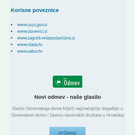
Korisne poveznice
www.uszs.gov.si
www.slovenci.si
www.zagreb.veleposlanistvo.si
www.vlada.hr
www.sabor.hr
Novi odmev - naše glasilo
Glasilo Slovenskoga doma bilježi najznačajnije događaje u
Slovenskom domu i Savezu slovenskih društava u Hrvatskoj
OPŠIRNIJE