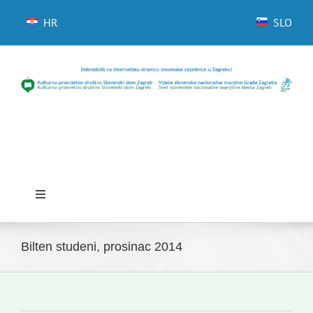
Skip
to
HR
SLO
content
Toggle
Navigation
Početna
Bilten studeni, prosinac 2014
Novosti