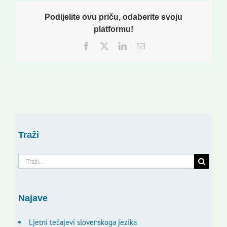
Podijelite ovu priču, odaberite svoju
platformu!
Facebook
Twitter
LinkedIn
Email:
Traži
Traži...
Najave
Ljetni tečajevi slovenskoga jezika