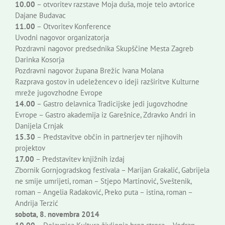
10.00
– otvoritev razstave Moja duša, moje telo avtorice
Dajane Budavac
11.00
– Otvoritev Konference
Uvodni nagovor organizatorja
Pozdravni nagovor predsednika Skupščine Mesta Zagreb
Darinka Kosorja
Pozdravni nagovor župana Brežic Ivana Molana
Razprava gostov in udeležencev o ideji razširitve Kulturne
mreže jugovzhodne Evrope
14.00
– Gastro delavnica Tradicijske jedi jugovzhodne
Evrope – Gastro akademija iz Garešnice, Zdravko Andri in
Danijela Crnjak
15.30
– Predstavitve občin in partnerjev ter njihovih
projektov
17.00
– Predstavitev knjižnih izdaj
Zbornik Gornjogradskog festivala – Marijan Grakalić, Gabrijela
ne smije umrijeti, roman – Stjepo Martinović, Sveštenik,
roman – Angelia Radaković, Preko puta – istina, roman –
Andrija Terzić
sobota, 8. novembra 2014