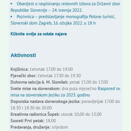
Obavijest o raspisivanju redovnih izbora za Državni zbor
Republike Slovenije – 24. travnja 2022.
Pozivnica – predstavljanje monografija Polone Jurinić,
Slovenski dom Zagreb, 16. ožujka 2022. u 18 h
Kliknite ovdje za ostale najave
Aktivnosti
Knjižnica:
četvrtak 17.00 do 19.00
Pjevački zbor:
četvrtak 17.30 do 19.30
Duhovna sekcija A. M. Slomšek:
petak 15.00 do 17.00
Svete mise na slovenskom:
dva puta mjesečno
Raspored sv.
misa na slovenskom jeziku za 2023. godinu
Dopunska nastava slovenskoga jezika:
ponedjeljak 17.00 do
18.30 i 18.30 do 20.00
Kreativna radionica Šopek:
utorak 10.00 do 13.00
Susreti Prvi petak:
18.00
Predavanja, druženje:
srijedom