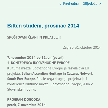
Slovenski dom Zagreb
Prethodna
Slijedeća
Vijeće
Bilten studeni, prosinac 2014
Kontakti
SPOŠTOVANI ČLANI IN PRIJATELJI!
Zagreb, 31. oktober 2014
Novi odmev – naše glasilo
7. november 2014 ob 11. uri (petek)
1. KONFERENCA JUGOVZHODNE EVROPE
Izdavaštvo
Kulturna mreža jugovzhodne Evrope je razvila dva EU
projekta:
Balkan Accordion Heritage
in
Cultural Network
South East Europe
. Finale tega drugega projekta je 1.
Korisne informacije
konferenca kulturne mreže jugovzhodne Evrope, ki bo v
Slovenskem domu.
PROGRAM DOGODKA:
petek, 7. novembra 2014