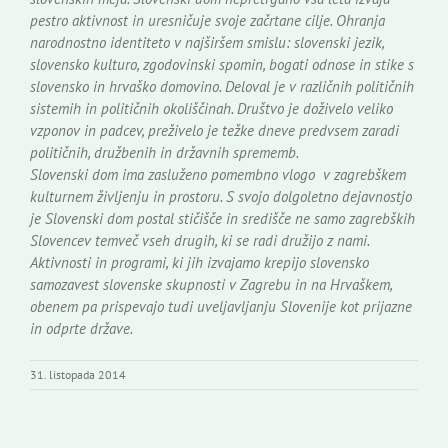
pestro aktivnost in uresničuje svoje začrtane cilje. Ohranja
narodnostno identiteto v najširšem smislu: slovenski jezik,
slovensko kulturo, zgodovinski spomin, bogati odnose in stike s
slovensko in hrvaško domovino. Deloval je v različnih političnih
sistemih in političnih okoliščinah. Društvo je doživelo veliko
vzponov in padcev, preživelo je težke dneve predvsem zaradi
političnih, družbenih in državnih sprememb.
Slovenski dom ima zasluženo pomembno vlogo v zagrebškem
kulturnem življenju in prostoru. S svojo dolgoletno dejavnostjo
je Slovenski dom postal stičišče in središče ne samo zagrebških
Slovencev temveč vseh drugih, ki se radi družijo z nami.
Aktivnosti in programi, ki jih izvajamo krepijo slovensko
samozavest slovenske skupnosti v Zagrebu in na Hrvaškem,
obenem pa prispevajo tudi uveljavljanju Slovenije kot prijazne
in odprte države.
31. listopada 2014