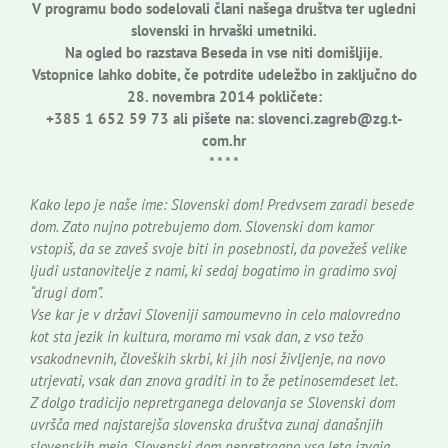
V programu bodo sodelovali člani našega društva ter ugledni
slovenski in hrvaški umetniki.
Na ogled bo razstava Beseda in vse niti domišljije.
Vstopnice lahko dobite, če potrdite udeležbo in zaključno do
28. novembra 2014 pokličete:
+385 1 652 59 73 ali pišete na: slovenci.zagreb@zg.t-
com.hr
* * * *
Kako lepo je naše ime: Slovenski dom! Predvsem zaradi besede
dom. Zato nujno potrebujemo dom. Slovenski dom kamor
vstopiš, da se zaveš svoje biti in posebnosti, da povežeš velike
ljudi ustanovitelje z nami, ki sedaj bogatimo in gradimo svoj
“drugi dom”.
Vse kar je v državi Sloveniji samoumevno in celo malovredno
kot sta jezik in kultura, moramo mi vsak dan, z vso težo
vsakodnevnih, človeških skrbi, ki jih nosi življenje, na novo
utrjevati, vsak dan znova graditi in to že petinosemdeset let.
Z dolgo tradicijo nepretrganega delovanja se Slovenski dom
uvršča med najstarejša slovenska društva zunaj današnjih
slovenskih meja. Slovenski dom nepretrgano vsa leta izvaja