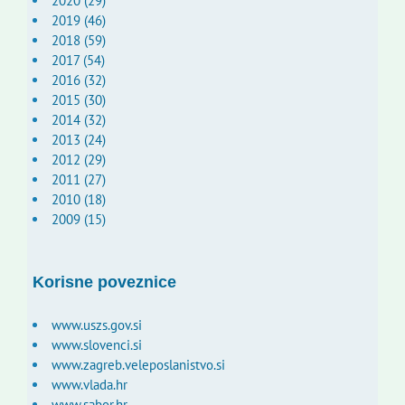
2020 (29)
2019 (46)
2018 (59)
2017 (54)
2016 (32)
2015 (30)
2014 (32)
2013 (24)
2012 (29)
2011 (27)
2010 (18)
2009 (15)
Korisne poveznice
www.uszs.gov.si
www.slovenci.si
www.zagreb.veleposlanistvo.si
www.vlada.hr
www.sabor.hr