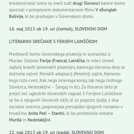
brezkončnosti sveta so imeli tudi
drugi Slovenci
katere bomo
spoznali v potopisnem dokumentarnem filmu
V džunglah
Bolivije
, ki bo predvajan v Slovenskem domu.
16. maj 2013 ob 19. uri (četrtek), SLOVENSKI DOM
LITERARNO SREČANJE S FERIJEM LAINŠČKOM
Predstavili bomo slovenskega pisatelja in scenarista iz
Murske Slobote
Ferija (Franca) Lainščka
. Je eden izmed
najbolj branih slovenskih pisateljev, katerega literarna dela so
doživela največ filmskih adaptacij (Petelinji zajtrk, Namesto
koga roža cveti, Kak nega zelenoga konja, tak nega čednoga
Slovenca, Nedotakljivi – Šangaj in dr.). Za literarno delo je
prejel več uglednih slovenskih nagrad. S Ferijem Lainščkom
se bo o njegovih literarnih likih, ki so pogosto ljudje z dna
socialne lestvice, pogovarjala prevajalka njegovih romanov v
hrvaščino
Anita Peti – Stantić
, ki bo predstavila romana
Muriša
in
Nedotakljivi
.
22. maj 2013 ob 19. uri (sreda), SLOVENSKI DOM