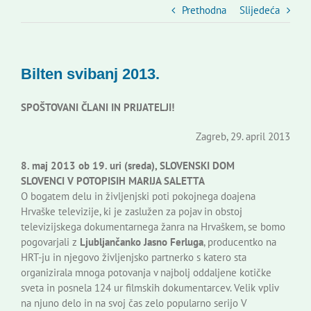
Slovenski dom Zagreb
Prethodna
Slijedeća
Vijeće
Bilten svibanj 2013.
Kontakti
SPOŠTOVANI ČLANI IN PRIJATELJI!
Zagreb, 29. april 2013
Novi odmev – naše glasilo
8. maj 2013 ob 19. uri (sreda), SLOVENSKI DOM
SLOVENCI V POTOPISIH MARIJA SALETTA
Izdavaštvo
O bogatem delu in življenjski poti pokojnega doajena
Hrvaške televizije, ki je zaslužen za pojav in obstoj
televizijskega dokumentarnega žanra na Hrvaškem, se bomo
Korisne informacije
pogovarjali z
Ljubljančanko Jasno Ferluga
, producentko na
HRT-ju in njegovo življenjsko partnerko s katero sta
organizirala mnoga potovanja v najbolj oddaljene kotičke
sveta in posnela 124 ur filmskih dokumentarcev. Velik vpliv
na njuno delo in na svoj čas zelo popularno serijo V