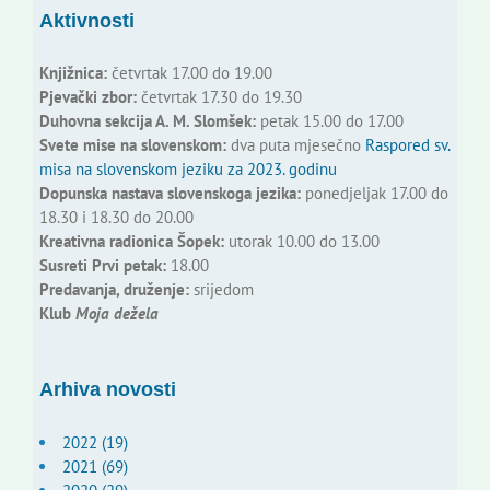
Aktivnosti
Knjižnica:
četvrtak 17.00 do 19.00
Pjevački zbor:
četvrtak 17.30 do 19.30
Duhovna sekcija A. M. Slomšek:
petak 15.00 do 17.00
Svete mise na slovenskom:
dva puta mjesečno
Raspored sv.
misa na slovenskom jeziku za 2023. godinu
Dopunska nastava slovenskoga jezika:
ponedjeljak 17.00 do
18.30 i 18.30 do 20.00
Kreativna radionica Šopek:
utorak 10.00 do 13.00
Susreti Prvi petak:
18.00
Predavanja, druženje:
srijedom
Klub
Moja dežela
Arhiva novosti
2022 (19)
2021 (69)