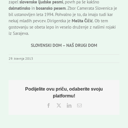
zapel
slovenske ljudske pesmi
, povrh pa še kakšno
dalmatinsko
in
bosansko pesem
. Zbor Camerata Slovenica je
bil ustanovljen leta 1994. Pohvalno je to, da imajo tudi kar
nekaj mladih pevcev. Dirigentka je
Melita Čičić
. Ob tem
gostovanju se obeta lepo in veselo druženje z našimi rojaki
iz Sarajeva.
SLOVENSKI DOM – NAŠ DRUGI DOM
29. travnja 2013
Podijelite ovu priču, odaberite svoju
platformu!
Facebook
Twitter
LinkedIn
Email: