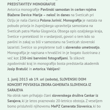
PREDSTAVITEV MONOGRAFIJE
Avtorica monografije
Pavlinski samostan in cerkev rojstva
Blažene Device Marije – nekoč in danes
na Sveticah pri
Ozlju je naša članica
Polona Jurinić
.
Monografija
je nastala na
pobudo priorja in župnijskega upravitelja samostana na
Sveticah patra Marka Glogovića. Obsega opis ozaljskega kraja,
Svetice v preteklosti in v sedanjosti, govori o tem kdo so
pavlini in zakaj so bili v samostanu na Sveticah slovenski
lazaristi. Svetice so prepletene tudi s
slovensko umetnostjo
.
Monografija je napisana v hrvaščini in je bogato ilustrirana z
več kot
230-imi barvnimi fotografijami
. Ta slikovit
zgodovinski kraj in monografijo bosta predstavila akademik
Josip Bratulić
in
avtorica
.
Vabljeni
!
1. junij 2013 ob 19. uri (sobota), SLOVENSKI DOM
KONCERT PEVSKEGA ZBORA CAMERATA SLOVENICA IZ
SARAJEVA
Na obisk nam prihajajo člani
slovenskega društva Cankar iz
Sarajeva
, ki je letos praznovalo 20-letnico obstoja. Z veseljem
bomo prisluhnili njihovemu
MePZ Camerata Slovenica
, ki bo