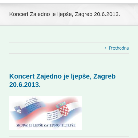
Navigation
Početna
Koncert Zajedno je ljepše, Zagreb 20.6.2013.
Novosti
Slovenski dom Zagreb
Prethodna
Vijeće
Koncert Zajedno je ljepše, Zagreb
20.6.2013.
Kontakti
Novi odmev – naše glasilo
Izdavaštvo