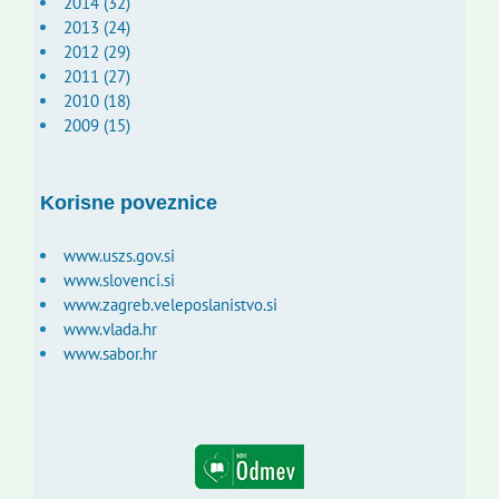
2014 (32)
2013 (24)
2012 (29)
2011 (27)
2010 (18)
2009 (15)
Korisne poveznice
www.uszs.gov.si
www.slovenci.si
www.zagreb.veleposlanistvo.si
www.vlada.hr
www.sabor.hr