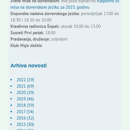
Svete mise na slovenskom:
dva puta mjesečno
Raspored sv.
misa na slovenskom jeziku za 2023. godinu
Dopunska nastava slovenskoga jezika:
ponedjeljak 17.00 do
18.30 i 18.30 do 20.00
Kreativna radionica Šopek:
utorak 10.00 do 13.00
Susreti Prvi petak:
18.00
Predavanja, druženje:
srijedom
Klub
Moja dežela
Arhiva novosti
2022 (19)
2021 (69)
2020 (29)
2019 (46)
2018 (59)
2017 (54)
2016 (32)
2015 (30)