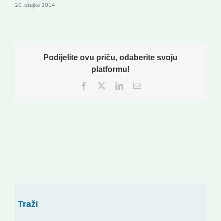
20. ožujka 2014
Korisne informacije
Podijelite ovu priču, odaberite svoju
platformu!
Facebook
Twitter
LinkedIn
Email:
Traži