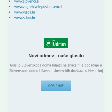
www.slovenci.si
www.zagreb.veleposlanistvo.si
www.vlada.hr
www.sabor.hr
Novi odmev - naše glasilo
Glasilo Slovenskoga doma bilježi najznačajnije događaje u
Slovenskom domu i Savezu slovenskih društava u Hrvatskoj
OPŠIRNIJE