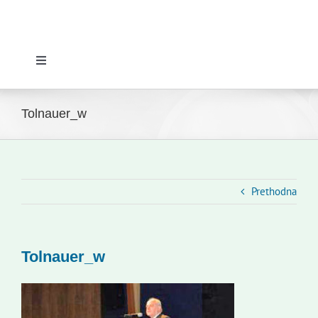
Toggle
Navigation
Početna
Tolnauer_w
Novosti
Slovenski dom Zagreb
Prethodna
Vijeće
Tolnauer_w
Kontakti