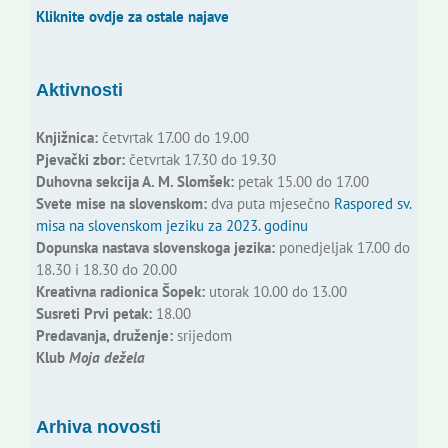
Kliknite ovdje za ostale najave
Aktivnosti
Knjižnica:
četvrtak 17.00 do 19.00
Pjevački zbor:
četvrtak 17.30 do 19.30
Duhovna sekcija A. M. Slomšek:
petak 15.00 do 17.00
Svete mise na slovenskom:
dva puta mjesečno
Raspored sv.
misa na slovenskom jeziku za 2023. godinu
Dopunska nastava slovenskoga jezika:
ponedjeljak 17.00 do
18.30 i 18.30 do 20.00
Kreativna radionica Šopek:
utorak 10.00 do 13.00
Susreti Prvi petak:
18.00
Predavanja, druženje:
srijedom
Klub
Moja dežela
Arhiva novosti