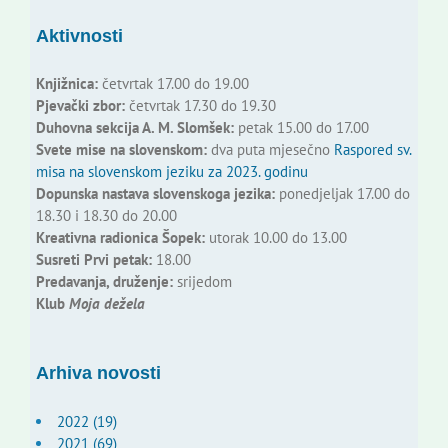
Aktivnosti
Knjižnica:
četvrtak 17.00 do 19.00
Pjevački zbor:
četvrtak 17.30 do 19.30
Duhovna sekcija A. M. Slomšek:
petak 15.00 do 17.00
Svete mise na slovenskom:
dva puta mjesečno
Raspored sv.
misa na slovenskom jeziku za 2023. godinu
Dopunska nastava slovenskoga jezika:
ponedjeljak 17.00 do
18.30 i 18.30 do 20.00
Kreativna radionica Šopek:
utorak 10.00 do 13.00
Susreti Prvi petak:
18.00
Predavanja, druženje:
srijedom
Klub
Moja dežela
Arhiva novosti
2022 (19)
2021 (69)