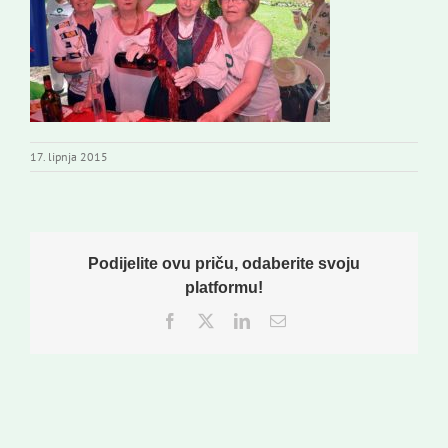
Izdavaštvo
Korisne informacije
17. lipnja 2015
Podijelite ovu priču, odaberite svoju
platformu!
Facebook
Twitter
LinkedIn
Email: