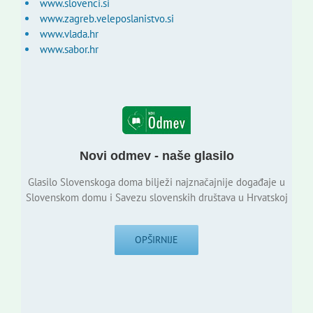
www.slovenci.si
www.zagreb.veleposlanistvo.si
www.vlada.hr
www.sabor.hr
Novi odmev - naše glasilo
Glasilo Slovenskoga doma bilježi najznačajnije događaje u
Slovenskom domu i Savezu slovenskih društava u Hrvatskoj
OPŠIRNIJE