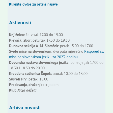
Kliknite ovdje za ostale najave
Aktivnosti
Knjižnica:
četvrtak 17.00 do 19.00
Pjevački zbor:
četvrtak 17.30 do 19.30
Duhovna sekcija A. M. Slomšek:
petak 15.00 do 17.00
Svete mise na slovenskom:
dva puta mjesečno
Raspored sv.
misa na slovenskom jeziku za 2023. godinu
Dopunska nastava slovenskoga jezika:
ponedjeljak 17.00 do
18.30 i 18.30 do 20.00
Kreativna radionica Šopek:
utorak 10.00 do 13.00
Susreti Prvi petak:
18.00
Predavanja, druženje:
srijedom
Klub
Moja dežela
Arhiva novosti