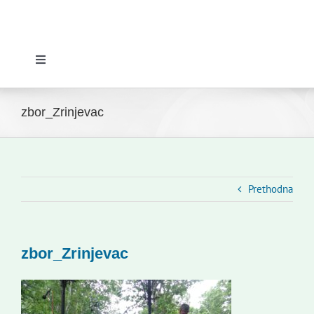
Toggle
Navigation
Početna
zbor_Zrinjevac
Novosti
Slovenski dom Zagreb
Prethodna
Vijeće
zbor_Zrinjevac
Kontakti