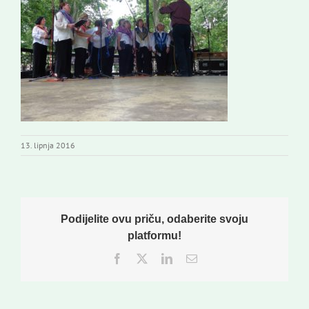
Novi odmev – naše glasilo
Izdavaštvo
Korisne informacije
13. lipnja 2016
Podijelite ovu priču, odaberite svoju
platformu!
Facebook
Twitter
LinkedIn
Email: