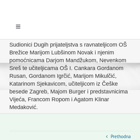
Toggle
Navigation
Početna
Sudionici Dugih prijateljstva s ravnateljicom OŠ
Brežice Marijom Lubšinom Novak i njenim
pomoćnicama Darjom Mandžukom, Nevenkom
Novosti
Sreš te učiteljicama OŠ I. Cankara Gordanom
Rusan, Gordanom Igrčić, Marijom Mikulčić,
Katarinom Sjekavicom, učiteljicom iz Češke
Slovenski dom Zagreb
besede Zagreb, Majom Burger i predstavnicima
Vijeća, Francom Ropom i Agatom Klinar
Vijeće
Medaković.
Kontakti
Prethodna