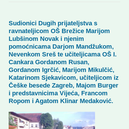
Novi odmev – naše glasilo
Sudionici Dugih prijateljstva s
Izdavaštvo
ravnateljicom OŠ Brežice Marijom
Lubšinom Novak i njenim
Korisne informacije
pomoćnicama Darjom Mandžukom,
Nevenkom Sreš te učiteljicama OŠ I.
Cankara Gordanom Rusan,
Gordanom Igrčić, Marijom Mikulčić,
Katarinom Sjekavicom, učiteljicom iz
Češke besede Zagreb, Majom Burger
i predstavnicima Vijeća, Francom
Ropom i Agatom Klinar Medaković.