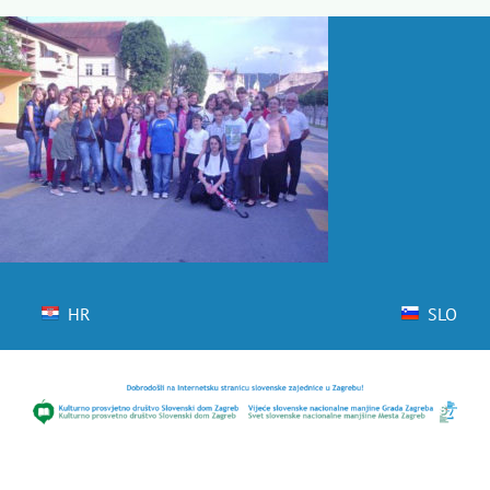
Skip
to
content
HR
SLO