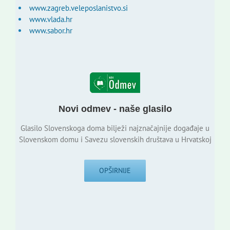
www.zagreb.veleposlanistvo.si
www.vlada.hr
www.sabor.hr
Novi odmev - naše glasilo
Glasilo Slovenskoga doma bilježi najznačajnije događaje u
Slovenskom domu i Savezu slovenskih društava u Hrvatskoj
OPŠIRNIJE