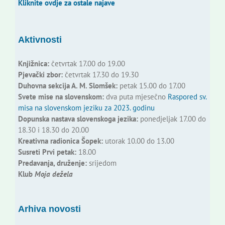
Kliknite ovdje za ostale najave
Aktivnosti
Knjižnica:
četvrtak 17.00 do 19.00
Pjevački zbor:
četvrtak 17.30 do 19.30
Duhovna sekcija A. M. Slomšek:
petak 15.00 do 17.00
Svete mise na slovenskom:
dva puta mjesečno
Raspored sv.
misa na slovenskom jeziku za 2023. godinu
Dopunska nastava slovenskoga jezika:
ponedjeljak 17.00 do
18.30 i 18.30 do 20.00
Kreativna radionica Šopek:
utorak 10.00 do 13.00
Susreti Prvi petak:
18.00
Predavanja, druženje:
srijedom
Klub
Moja dežela
Arhiva novosti