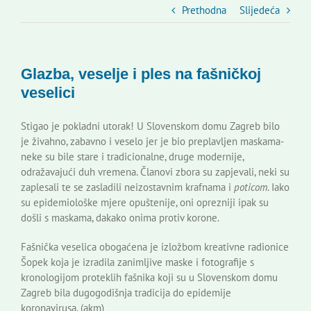
Slovenski dom Zagreb
Prethodna
Slijedeća
Vijeće
Glazba, veselje i ples na fašničkoj
veselici
Kontakti
Stigao je pokladni utorak! U Slovenskom domu Zagreb bilo
je živahno, zabavno i veselo jer je bio preplavljen maskama-
Novi odmev – naše glasilo
neke su bile stare i tradicionalne, druge modernije,
odražavajući duh vremena. Članovi zbora su zapjevali, neki su
zaplesali te se zasladili neizostavnim krafnama i
poticom
. Iako
Izdavaštvo
su epidemiološke mjere opuštenije, oni oprezniji ipak su
došli s maskama, dakako onima protiv korone.
Korisne informacije
Fašnička veselica obogaćena je izložbom kreativne radionice
Šopek koja je izradila zanimljive maske i fotografije s
kronologijom proteklih fašnika koji su u Slovenskom domu
Zagreb bila dugogodišnja tradicija do epidemije
koronavirusa. (akm)