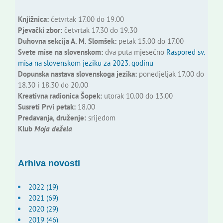
Knjižnica:
četvrtak 17.00 do 19.00
Pjevački zbor:
četvrtak 17.30 do 19.30
Duhovna sekcija A. M. Slomšek:
petak 15.00 do 17.00
Svete mise na slovenskom:
dva puta mjesečno
Raspored sv.
misa na slovenskom jeziku za 2023. godinu
Dopunska nastava slovenskoga jezika:
ponedjeljak 17.00 do
18.30 i 18.30 do 20.00
Kreativna radionica Šopek:
utorak 10.00 do 13.00
Susreti Prvi petak:
18.00
Predavanja, druženje:
srijedom
Klub
Moja dežela
Arhiva novosti
2022 (19)
2021 (69)
2020 (29)
2019 (46)