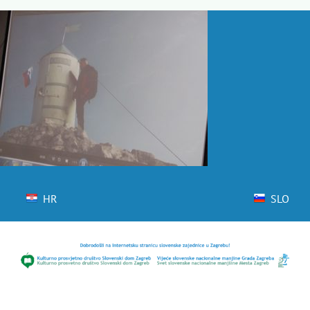
Skip
to
content
HR
SLO