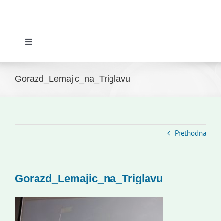
Toggle
Navigation
Početna
Gorazd_Lemajic_na_Triglavu
Novosti
Slovenski dom Zagreb
Prethodna
Vijeće
Gorazd_Lemajic_na_Triglavu
Kontakti