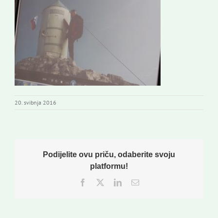
Novi odmev – naše glasilo
Izdavaštvo
Korisne informacije
20. svibnja 2016
Podijelite ovu priču, odaberite svoju
platformu!
Facebook
Twitter
LinkedIn
Email: