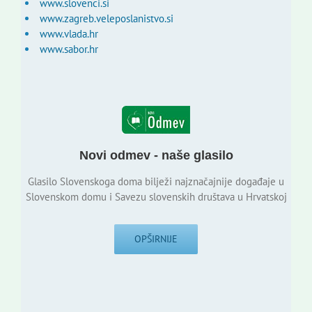
www.slovenci.si
www.zagreb.veleposlanistvo.si
www.vlada.hr
www.sabor.hr
Novi odmev - naše glasilo
Glasilo Slovenskoga doma bilježi najznačajnije događaje u
Slovenskom domu i Savezu slovenskih društava u Hrvatskoj
OPŠIRNIJE