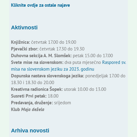
Kliknite ovdje za ostale najave
Aktivnosti
Knjižnica:
četvrtak 17.00 do 19.00
Pjevački zbor:
četvrtak 17.30 do 19.30
Duhovna sekcija A. M. Slomšek:
petak 15.00 do 17.00
Svete mise na slovenskom:
dva puta mjesečno
Raspored sv.
misa na slovenskom jeziku za 2023. godinu
Dopunska nastava slovenskoga jezika:
ponedjeljak 17.00 do
18.30 i 18.30 do 20.00
Kreativna radionica Šopek:
utorak 10.00 do 13.00
Susreti Prvi petak:
18.00
Predavanja, druženje:
srijedom
Klub
Moja dežela
Arhiva novosti