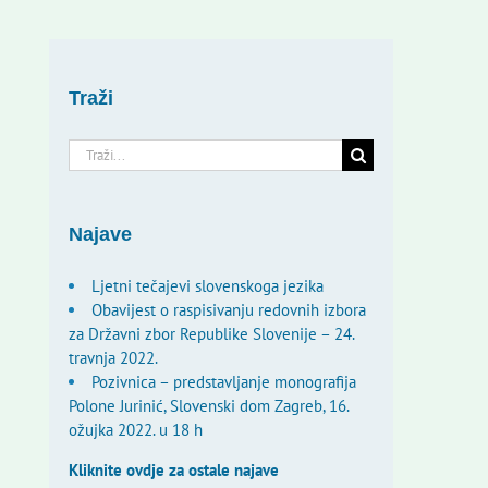
Traži
Traži...
Najave
Ljetni tečajevi slovenskoga jezika
Obavijest o raspisivanju redovnih izbora
za Državni zbor Republike Slovenije – 24.
travnja 2022.
Pozivnica – predstavljanje monografija
Polone Jurinić, Slovenski dom Zagreb, 16.
ožujka 2022. u 18 h
Kliknite ovdje za ostale najave