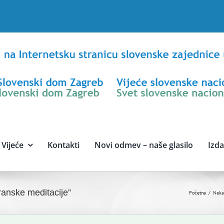
Vijeće
Kontakti
Novi odmev – naše glasilo
Izd
anske meditacije”
Početna
Nekat