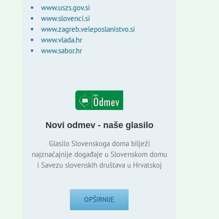
www.uszs.gov.si
www.slovenci.si
www.zagreb.veleposlanistvo.si
www.vlada.hr
www.sabor.hr
Novi odmev - naše glasilo
Glasilo Slovenskoga doma bilježi
najznačajnije događaje u Slovenskom domu
i Savezu slovenskih društava u Hrvatskoj
OPŠIRNIJE