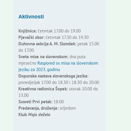
Aktivnosti
Knjižnica:
četvrtak 17.00 do 19.00
Pjevački zbor:
četvrtak 17.30 do 19.30
Duhovna sekcija A. M. Slomšek:
petak 15.00
do 17.00
Svete mise na slovenskom:
dva puta
mjesečno
Raspored sv. misa na slovenskom
jeziku za 2023. godinu
Dopunska nastava slovenskoga jezika:
ponedjeljak 17.00 do 18.30 i 18.30 do 20.00
Kreativna radionica Šopek:
utorak 10.00 do
13.00
Susreti Prvi petak:
18.00
Predavanja, druženje:
srijedom
Klub
Moja dežela