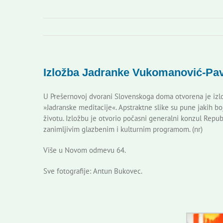
Izložba Jadranke Vukomanović-Pave
U Prešernovoj dvorani Slovenskoga doma otvorena je izlo
»Jadranske meditacije«. Apstraktne slike su pune jakih boj
životu. Izložbu je otvorio počasni generalni konzul Repub
zanimljivim glazbenim i kulturnim programom. (nr)
Više u Novom odmevu 64.
Sve fotografije: Antun Bukovec.