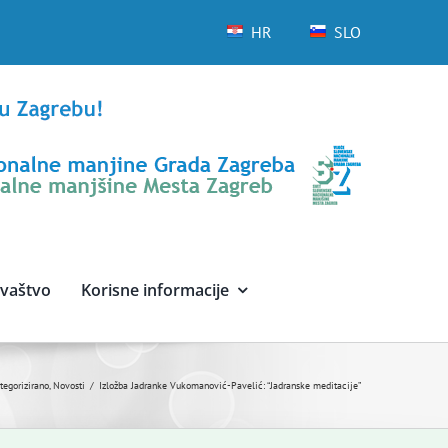
HR
SLO
avaštvo
Korisne informacije
egorizirano
Novosti
Izložba Jadranke Vukomanović-Pavelić: “Jadranske meditacije”