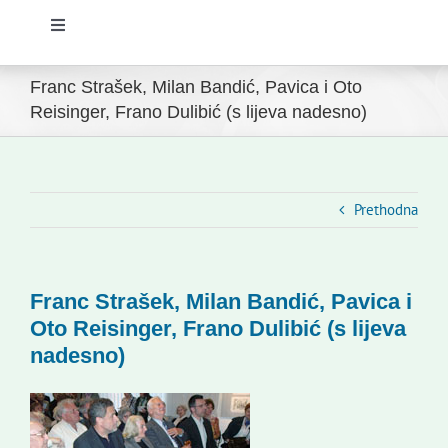
Toggle
Navigation
Početna
Franc Strašek, Milan Bandić, Pavica i Oto
Reisinger, Frano Dulibić (s lijeva nadesno)
Novosti
Slovenski dom Zagreb
Prethodna
Vijeće
Franc Strašek, Milan Bandić, Pavica i
Oto Reisinger, Frano Dulibić (s lijeva
Kontakti
nadesno)
Novi odmev – naše glasilo