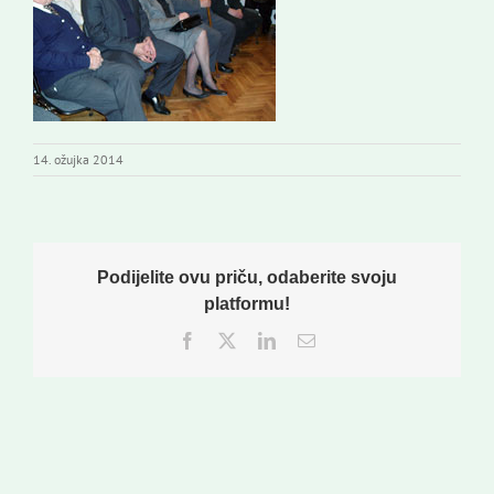
Izdavaštvo
Korisne informacije
14. ožujka 2014
Podijelite ovu priču, odaberite svoju
platformu!
Facebook
Twitter
LinkedIn
Email: