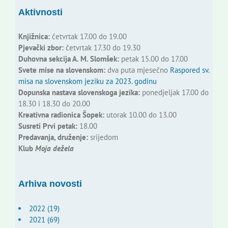
Aktivnosti
Knjižnica:
četvrtak 17.00 do 19.00
Pjevački zbor:
četvrtak 17.30 do 19.30
Duhovna sekcija A. M. Slomšek:
petak 15.00 do 17.00
Svete mise na slovenskom:
dva puta mjesečno
Raspored sv.
misa na slovenskom jeziku za 2023. godinu
Dopunska nastava slovenskoga jezika:
ponedjeljak 17.00 do
18.30 i 18.30 do 20.00
Kreativna radionica Šopek:
utorak 10.00 do 13.00
Susreti Prvi petak:
18.00
Predavanja, druženje:
srijedom
Klub
Moja dežela
Arhiva novosti
2022 (19)
2021 (69)