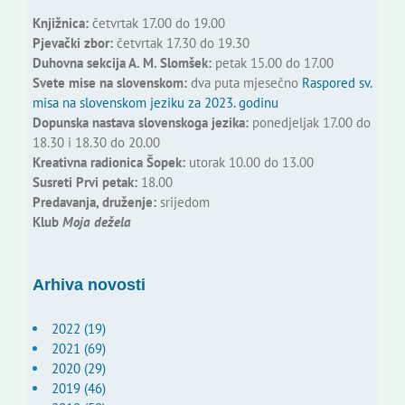
Knjižnica:
četvrtak 17.00 do 19.00
Pjevački zbor:
četvrtak 17.30 do 19.30
Duhovna sekcija A. M. Slomšek:
petak 15.00 do 17.00
Svete mise na slovenskom:
dva puta mjesečno
Raspored sv.
misa na slovenskom jeziku za 2023. godinu
Dopunska nastava slovenskoga jezika:
ponedjeljak 17.00 do
18.30 i 18.30 do 20.00
Kreativna radionica Šopek:
utorak 10.00 do 13.00
Susreti Prvi petak:
18.00
Predavanja, druženje:
srijedom
Klub
Moja dežela
Arhiva novosti
2022 (19)
2021 (69)
2020 (29)
2019 (46)