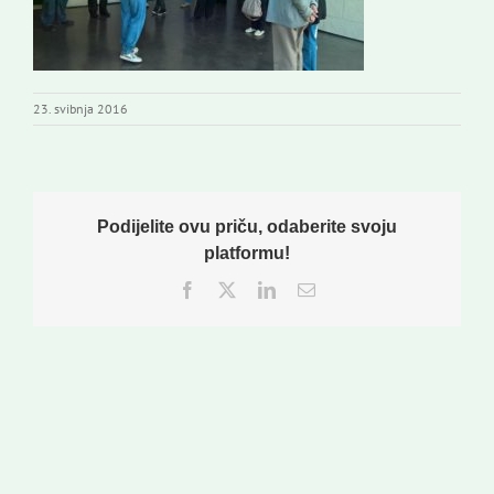
Izdavaštvo
Korisne informacije
23. svibnja 2016
Podijelite ovu priču, odaberite svoju
platformu!
Facebook
Twitter
LinkedIn
Email: