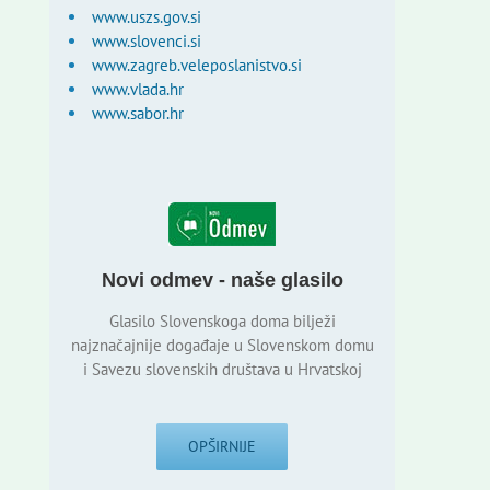
www.uszs.gov.si
www.slovenci.si
www.zagreb.veleposlanistvo.si
www.vlada.hr
www.sabor.hr
Novi odmev - naše glasilo
Glasilo Slovenskoga doma bilježi
najznačajnije događaje u Slovenskom domu
i Savezu slovenskih društava u Hrvatskoj
OPŠIRNIJE