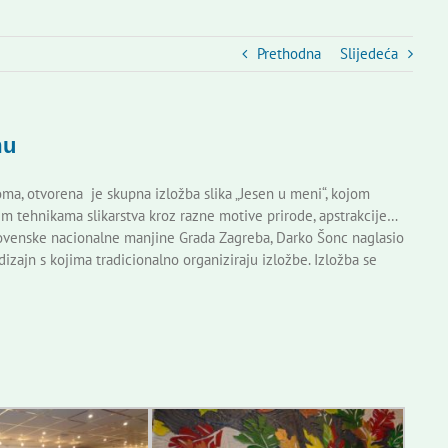
Prethodna
Slijedeća
mu
a, otvorena je skupna izložba slika „Jesen u meni“, kojom
im tehnikama slikarstva kroz razne motive prirode, apstrakcije…
ovenske nacionalne manjine Grada Zagreba, Darko Šonc naglasio
izajn s kojima tradicionalno organiziraju izložbe. Izložba se