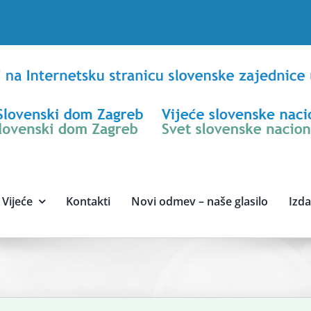
Vijeće
Kontakti
Novi odmev – naše glasilo
Izd