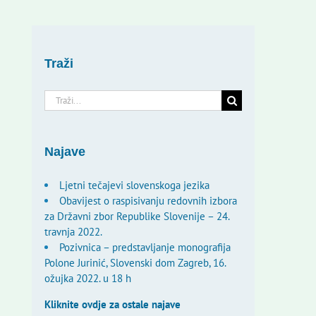
Traži
Traži...
Najave
Ljetni tečajevi slovenskoga jezika
Obavijest o raspisivanju redovnih izbora
za Državni zbor Republike Slovenije – 24.
travnja 2022.
Pozivnica – predstavljanje monografija
Polone Jurinić, Slovenski dom Zagreb, 16.
ožujka 2022. u 18 h
Kliknite ovdje za ostale najave