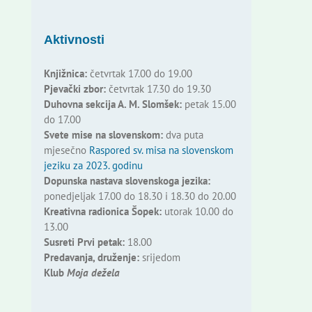
Aktivnosti
Knjižnica:
četvrtak 17.00 do 19.00
Pjevački zbor:
četvrtak 17.30 do 19.30
Duhovna sekcija A. M. Slomšek:
petak 15.00
do 17.00
Svete mise na slovenskom:
dva puta
mjesečno
Raspored sv. misa na slovenskom
jeziku za 2023. godinu
Dopunska nastava slovenskoga jezika:
ponedjeljak 17.00 do 18.30 i 18.30 do 20.00
Kreativna radionica Šopek:
utorak 10.00 do
13.00
Susreti Prvi petak:
18.00
Predavanja, druženje:
srijedom
Klub
Moja dežela