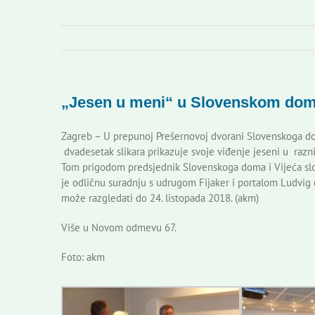
„Jesen u meni“ u Slovenskom do
Zagreb – U prepunoj Prešernovoj dvorani Slovenskoga dom
dvadesetak slikara prikazuje svoje viđenje jeseni u razn
Tom prigodom predsjednik Slovenskoga doma i Vijeća sl
je odličnu suradnju s udrugom Fijaker i portalom Ludvig d
može razgledati do 24. listopada 2018. (akm)
Više u Novom odmevu 67.
Foto: akm