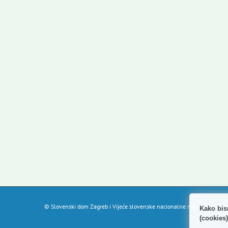
© Slovenski dom Zagreb i Vijeće slovenske nacionalne manjine Grada Z
Kako bis
(cookies)