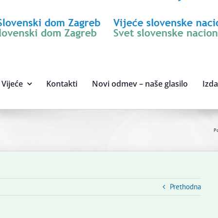
Vijeće
Kontakti
Novi odmev – naše glasilo
Izd
P
Prethodna