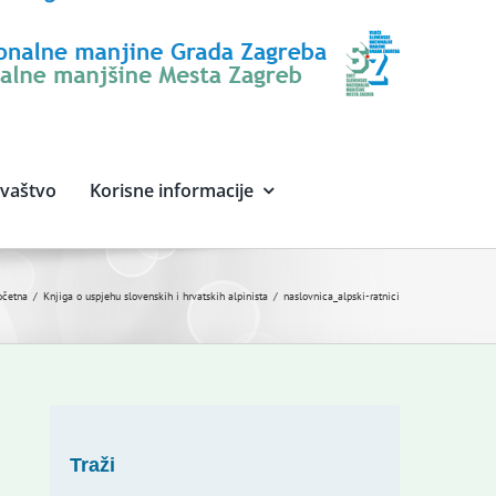
avaštvo
Korisne informacije
očetna
Knjiga o uspjehu slovenskih i hrvatskih alpinista
naslovnica_alpski-ratnici
Traži