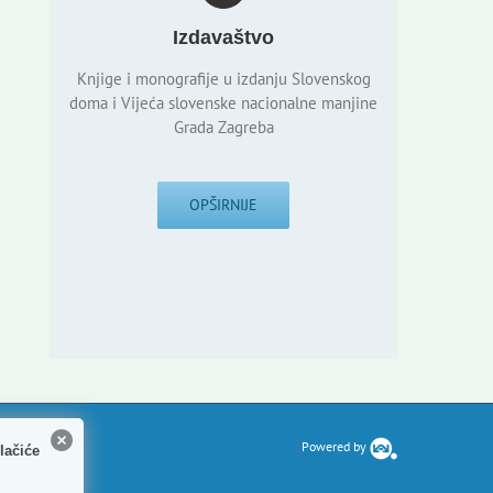
Izdavaštvo
Knjige i monografije u izdanju Slovenskog
doma i Vijeća slovenske nacionalne manjine
Grada Zagreba
OPŠIRNIJE
Powered by
lačiće