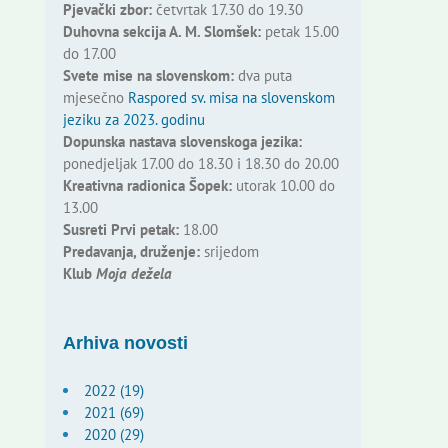
Pjevački zbor:
četvrtak 17.30 do 19.30
Duhovna sekcija A. M. Slomšek:
petak 15.00
do 17.00
Svete mise na slovenskom:
dva puta
mjesečno
Raspored sv. misa na slovenskom
jeziku za 2023. godinu
Dopunska nastava slovenskoga jezika:
ponedjeljak 17.00 do 18.30 i 18.30 do 20.00
Kreativna radionica Šopek:
utorak 10.00 do
13.00
Susreti Prvi petak:
18.00
Predavanja, druženje:
srijedom
Klub
Moja dežela
Arhiva novosti
2022 (19)
2021 (69)
2020 (29)