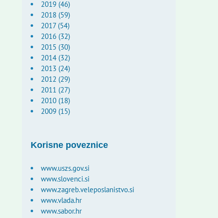
2019 (46)
2018 (59)
2017 (54)
2016 (32)
2015 (30)
2014 (32)
2013 (24)
2012 (29)
2011 (27)
2010 (18)
2009 (15)
Korisne poveznice
www.uszs.gov.si
www.slovenci.si
www.zagreb.veleposlanistvo.si
www.vlada.hr
www.sabor.hr