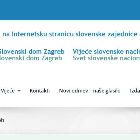
Vijeće
Kontakti
Novi odmev – naše glasilo
Izd
eb