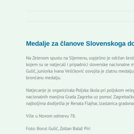
Medalje za članove Slovenskoga 
Na Zelenom spustu na Sljemenu, uspješno je održan šesti
kojem su se natjecali i pripadnici slovenske nacionalne ma
Gulič, juniorka Ivana Veličković osvojila je zlatnu medalj
brončanu medalju.
Natjecanje je organizirala Poljska škola pri poljskom vel
nacionalnih manjina Grada Zagreba uz pomoć Zagrebačkog
najboljima dodijelila je Renata Flajhar, izaslanica grado
Više u Novom odmevu 78.
Foto: Borut Gulič, Zoltan Balaž Piri