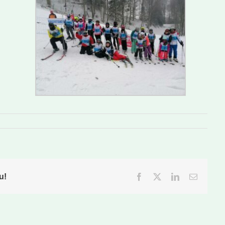
u!
Facebook
Twitter
LinkedIn
Email: