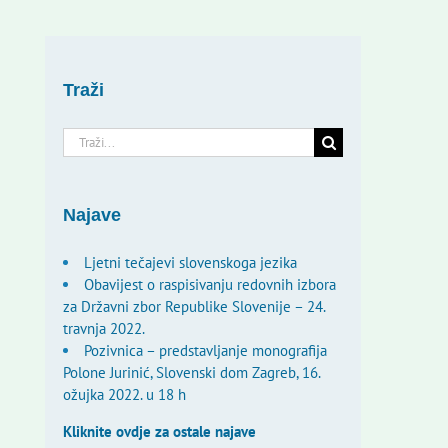
Traži
Traži...
Najave
Ljetni tečajevi slovenskoga jezika
Obavijest o raspisivanju redovnih izbora
za Državni zbor Republike Slovenije – 24.
travnja 2022.
Pozivnica – predstavljanje monografija
Polone Jurinić, Slovenski dom Zagreb, 16.
ožujka 2022. u 18 h
Kliknite ovdje za ostale najave