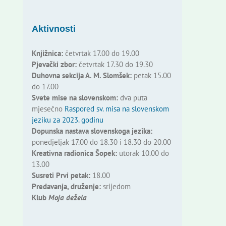
Aktivnosti
Knjižnica:
četvrtak 17.00 do 19.00
Pjevački zbor:
četvrtak 17.30 do 19.30
Duhovna sekcija A. M. Slomšek:
petak 15.00
do 17.00
Svete mise na slovenskom:
dva puta
mjesečno
Raspored sv. misa na slovenskom
jeziku za 2023. godinu
Dopunska nastava slovenskoga jezika:
ponedjeljak 17.00 do 18.30 i 18.30 do 20.00
Kreativna radionica Šopek:
utorak 10.00 do
13.00
Susreti Prvi petak:
18.00
Predavanja, druženje:
srijedom
Klub
Moja dežela