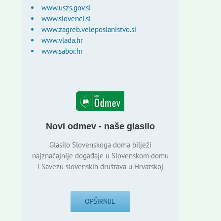
www.uszs.gov.si
www.slovenci.si
www.zagreb.veleposlanistvo.si
www.vlada.hr
www.sabor.hr
Novi odmev - naše glasilo
Glasilo Slovenskoga doma bilježi
najznačajnije događaje u Slovenskom domu
i Savezu slovenskih društava u Hrvatskoj
OPŠIRNIJE