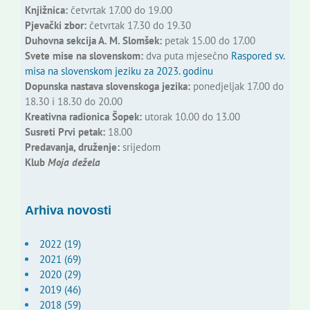
Knjižnica:
četvrtak 17.00 do 19.00
Pjevački zbor:
četvrtak 17.30 do 19.30
Duhovna sekcija A. M. Slomšek:
petak 15.00 do 17.00
Svete mise na slovenskom:
dva puta mjesečno
Raspored sv.
misa na slovenskom jeziku za 2023. godinu
Dopunska nastava slovenskoga jezika:
ponedjeljak 17.00 do
18.30 i 18.30 do 20.00
Kreativna radionica Šopek:
utorak 10.00 do 13.00
Susreti Prvi petak:
18.00
Predavanja, druženje:
srijedom
Klub
Moja dežela
Arhiva novosti
2022 (19)
2021 (69)
2020 (29)
2019 (46)
2018 (59)