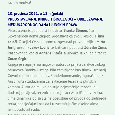
raznih motiva!
10. prosinca 2021. u 18 h (petak)
PREDSTAVLJANJE KNJIGE TIŠINA ZA OČI – OBILJEŽAVANJE
MEĐUNARODNOG DANA LJUDSKIH PRAVA
Pisac, scenarist, publicist i novinar
Branko Šömen
, član
Slovenskoga doma Zagreb, predstavit će svoju
knjigu Tišina
za oči
. O knjizi će s autorom razgovarati prevoditeljica
Mirta
Jurilj
, urednik
Jakov Lovrić
te kritičar i publicist
Zdravko Zima
.
Razgovor će voditi
Adriana Piteša
, a ulomke iz knjige čitat će
Goran Grgić
.
Knjiga je najprije, na nagovor autorova prijatelja, dvostrukog
oskarovca Branka Lustiga, bila zamišljena kao filmski scenarij.
Govori o pripadnicima tzv. Sonderkommande, logorašima iz
Auschwitza zaduženim za izvlačenje leševa iz plinskih
komora. Autor dojmljivo opisuje najmračnije razdoblje u
ljudskoj povijesti, rečenicama koje su često lišene veznika,
čime dinamika opisa zla ne posustaje od prvoga do zadnjega
retka, podsjećajući nas da i u zastrašujućim okolnostima
treba zadržati nadu.