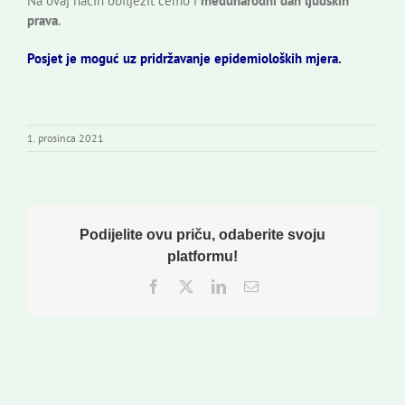
Na ovaj način obilježit ćemo i
međunarodni dan ljudskih
prava
.
Posjet je moguć uz pridržavanje epidemioloških mjera.
1. prosinca 2021
Podijelite ovu priču, odaberite svoju
platformu!
Facebook
Twitter
LinkedIn
Email: