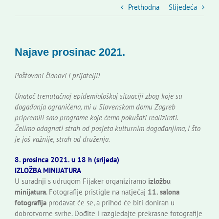
Slovenski dom Zagreb
Prethodna
Slijedeća
Vijeće
Najave prosinac 2021.
Kontakti
Poštovani članovi i prijatelji!
Unatoč trenutačnoj epidemiološkoj situaciji zbog koje su
Novi odmev – naše glasilo
događanja ograničena, mi u Slovenskom domu Zagreb
pripremili smo programe koje ćemo pokušati realizirati.
Želimo odagnati strah od posjeta kulturnim događanjima, i što
Izdavaštvo
je još važnije, strah od druženja.
8. prosinca 2021. u 18 h (srijeda)
Korisne informacije
IZLOŽBA MINIJATURA
U suradnji s udrugom Fijaker organiziramo
izložbu
minijatura
. Fotografije pristigle na natječaj
11. salona
fotografija
prodavat će se, a prihod će biti doniran u
dobrotvorne svrhe. Dođite i razgledajte prekrasne fotografije