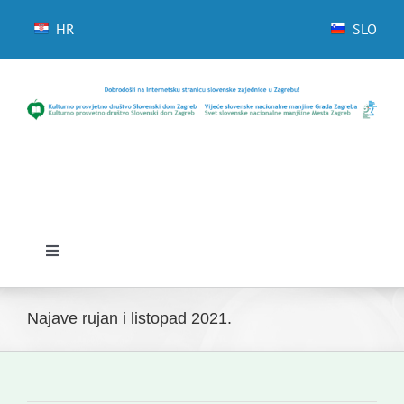
Skip
to
HR
SLO
content
Toggle
Navigation
Početna
Najave rujan i listopad 2021.
Novosti