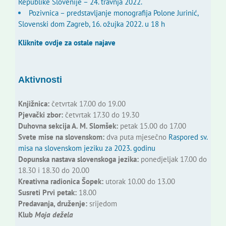
Republike Slovenije – 24. travnja 2022.
Pozivnica – predstavljanje monografija Polone Jurinić,
Slovenski dom Zagreb, 16. ožujka 2022. u 18 h
Kliknite ovdje za ostale najave
Aktivnosti
Knjižnica:
četvrtak 17.00 do 19.00
Pjevački zbor:
četvrtak 17.30 do 19.30
Duhovna sekcija A. M. Slomšek:
petak 15.00 do 17.00
Svete mise na slovenskom:
dva puta mjesečno
Raspored sv.
misa na slovenskom jeziku za 2023. godinu
Dopunska nastava slovenskoga jezika:
ponedjeljak 17.00 do
18.30 i 18.30 do 20.00
Kreativna radionica Šopek:
utorak 10.00 do 13.00
Susreti Prvi petak:
18.00
Predavanja, druženje:
srijedom
Klub
Moja dežela