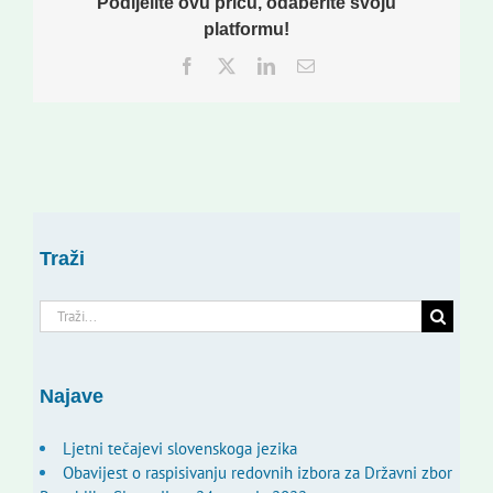
Podijelite ovu priču, odaberite svoju
platformu!
Facebook
Twitter
LinkedIn
Email:
Traži
Traži...
Najave
Ljetni tečajevi slovenskoga jezika
Obavijest o raspisivanju redovnih izbora za Državni zbor