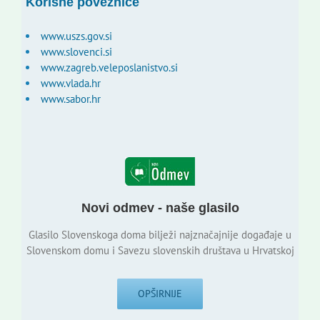
Korisne poveznice
www.uszs.gov.si
www.slovenci.si
www.zagreb.veleposlanistvo.si
www.vlada.hr
www.sabor.hr
Novi odmev - naše glasilo
Glasilo Slovenskoga doma bilježi najznačajnije događaje u
Slovenskom domu i Savezu slovenskih društava u Hrvatskoj
OPŠIRNIJE