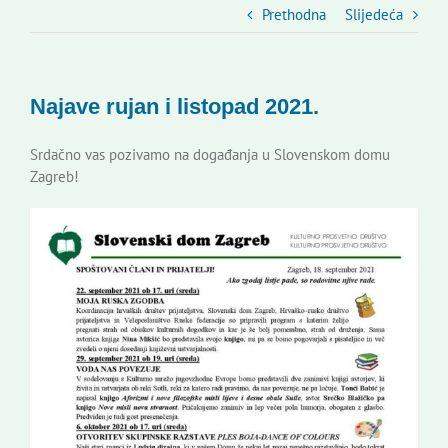
Slovenski dom Zagreb
Prethodna
Slijedeća
Vijeće
Najave rujan i listopad 2021.
Kontakti
Srdačno vas pozivamo na događanja u Slovenskom domu
Zagreb!
Novi odmev – naše glasilo
Izdavaštvo
Korisne informacije