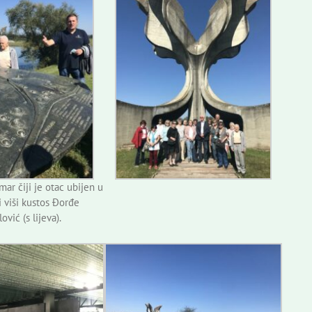
mar čiji je otac ubijen u
i viši kustos Đorđe
ović (s lijeva).