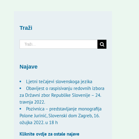
Traži
Traži...
Najave
Ljetni tečajevi slovenskoga jezika
Obavijest o raspisivanju redovnih izbora
za Državni zbor Republike Slovenije – 24.
travnja 2022.
Pozivnica – predstavljanje monografija
Polone Jurinić, Slovenski dom Zagreb, 16.
ožujka 2022. u 18 h
Kliknite ovdje za ostale najave