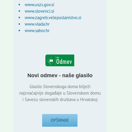
www.uszs.gov.si
www.slovenci.si
www.zagreb.veleposlanistvo.si
www.vlada.hr
www.sabor.hr
Novi odmev - naše glasilo
Glasilo Slovenskoga doma bilježi
najznačajnije događaje u Slovenskom domu
i Savezu slovenskih društava u Hrvatskoj
OPŠIRNIJE