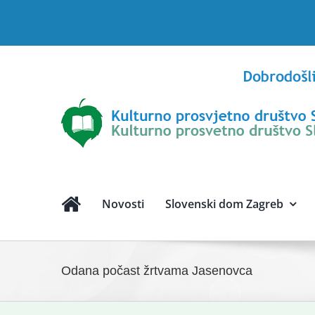
Skip
to
content
Novosti
Slovenski dom Zagreb
Odana počast žrtvama Jasenovca