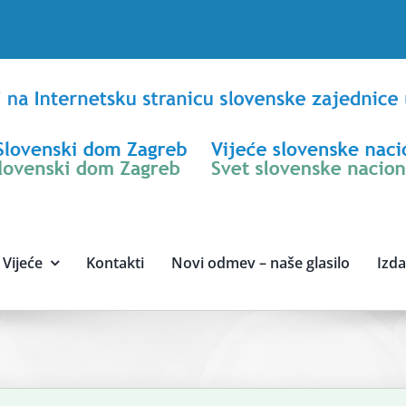
Vijeće
Kontakti
Novi odmev – naše glasilo
Izd