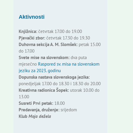
Aktivnosti
Knjižnica:
četvrtak 17.00 do 19.00
Pjevački zbor:
četvrtak 17.30 do 19.30
Duhovna sekcija A. M. Slomšek:
petak 15.00
do 17.00
Svete mise na slovenskom:
dva puta
mjesečno
Raspored sv. misa na slovenskom
jeziku za 2023. godinu
Dopunska nastava slovenskoga jezika:
ponedjeljak 17.00 do 18.30 i 18.30 do 20.00
Kreativna radionica Šopek:
utorak 10.00 do
13.00
Susreti Prvi petak:
18.00
Predavanja, druženje:
srijedom
Klub
Moja dežela