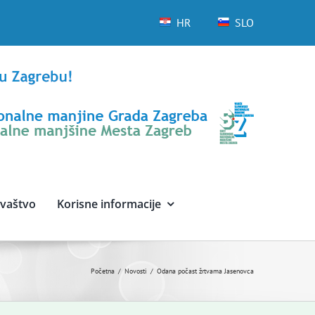
HR
SLO
avaštvo
Korisne informacije
Početna
Novosti
Odana počast žrtvama Jasenovca