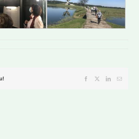
u!
Facebook
Twitter
LinkedIn
Email: