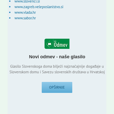
www.slovenci.si
www.zagreb.veleposlanistvo.si
www.vlada.hr
www.sabor.hr
Novi odmev - naše glasilo
Glasilo Slovenskoga doma bilježi najznačajnije događaje u
Slovenskom domu i Savezu slovenskih društava u Hrvatskoj
OPŠIRNIJE