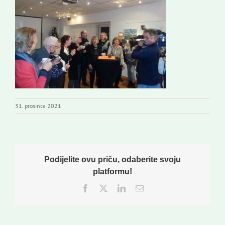
Novi odmev – naše glasilo
Izdavaštvo
Korisne informacije
31. prosinca 2021
Podijelite ovu priču, odaberite svoju
platformu!
Facebook
Twitter
LinkedIn
Email: