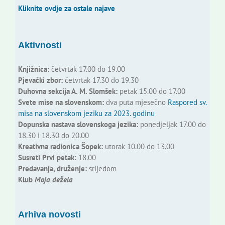
Kliknite ovdje za ostale najave
Aktivnosti
Knjižnica:
četvrtak 17.00 do 19.00
Pjevački zbor:
četvrtak 17.30 do 19.30
Duhovna sekcija A. M. Slomšek:
petak 15.00 do 17.00
Svete mise na slovenskom:
dva puta mjesečno
Raspored sv.
misa na slovenskom jeziku za 2023. godinu
Dopunska nastava slovenskoga jezika:
ponedjeljak 17.00 do
18.30 i 18.30 do 20.00
Kreativna radionica Šopek:
utorak 10.00 do 13.00
Susreti Prvi petak:
18.00
Predavanja, druženje:
srijedom
Klub
Moja dežela
Arhiva novosti