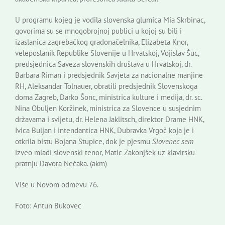
U programu kojeg je vodila slovenska glumica Mia Skrbinac,
govorima su se mnogobrojnoj publici u kojoj su bili i
izaslanica zagrebačkog gradonačelnika, Elizabeta Knor,
veleposlanik Republike Slovenije u Hrvatskoj, Vojislav Šuc,
predsjednica Saveza slovenskih društava u Hrvatskoj, dr.
Barbara Riman i predsjednik Savjeta za nacionalne manjine
RH, Aleksandar Tolnauer, obratili predsjednik Slovenskoga
doma Zagreb, Darko Šonc, ministrica kulture i medija, dr. sc.
Nina Obuljen Koržinek, ministrica za Slovence u susjednim
državama i svijetu, dr. Helena Jaklitsch, direktor Drame HNK,
Ivica Buljan i intendantica HNK, Dubravka Vrgoč koja je i
otkrila bistu Bojana Stupice, dok je pjesmu
Slovenec sem
izveo mladi slovenski tenor, Matic Zakonjšek uz klavirsku
pratnju Davora Nečaka. (akm)
Više u Novom odmevu 76.
Foto: Antun Bukovec