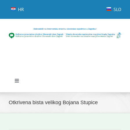
Skip
to
HR
SLO
content
Toggle
Navigation
Početna
Otkrivena bista velikog Bojana Stupice
Novosti