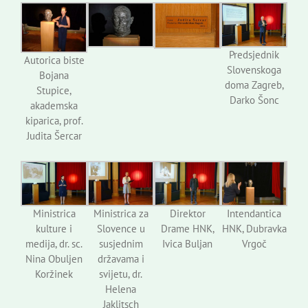
Predsjednik
Autorica biste
Slovenskoga
Bojana
doma Zagreb,
Stupice,
Darko Šonc
akademska
kiparica, prof.
Judita Šercar
Ministrica
Ministrica za
Direktor
Intendantica
kulture i
Slovence u
Drame HNK,
HNK, Dubravka
medija, dr. sc.
susjednim
Ivica Buljan
Vrgoč
Nina Obuljen
državama i
Koržinek
svijetu, dr.
Helena
Jaklitsch