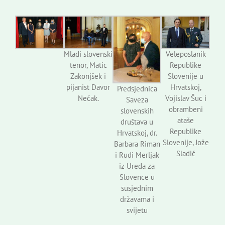
Mladi slovenski
Veleposlanik
tenor, Matic
Republike
Zakonjšek i
Slovenije u
pijanist Davor
Hrvatskoj,
Predsjednica
Nečak.
Vojislav Šuc i
Saveza
obrambeni
slovenskih
ataše
društava u
Republike
Hrvatskoj, dr.
Slovenije, Jože
Barbara Riman
Sladič
i Rudi Merljak
iz Ureda za
Slovence u
susjednim
državama i
svijetu