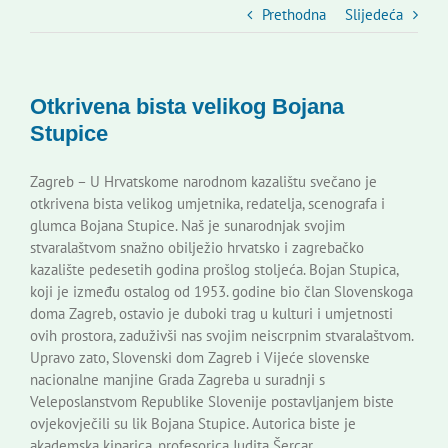
Slovenski dom Zagreb
Prethodna
Slijedeća
Vijeće
Otkrivena bista velikog Bojana
Stupice
Kontakti
Zagreb – U Hrvatskome narodnom kazalištu svečano je
otkrivena bista velikog umjetnika, redatelja, scenografa i
Novi odmev – naše glasilo
glumca Bojana Stupice. Naš je sunarodnjak svojim
stvaralaštvom snažno obilježio hrvatsko i zagrebačko
kazalište pedesetih godina prošlog stoljeća. Bojan Stupica,
Izdavaštvo
koji je između ostalog od 1953. godine bio član Slovenskoga
doma Zagreb, ostavio je duboki trag u kulturi i umjetnosti
ovih prostora, zaduživši nas svojim neiscrpnim stvaralaštvom.
Korisne informacije
Upravo zato, Slovenski dom Zagreb i Vijeće slovenske
nacionalne manjine Grada Zagreba u suradnji s
Veleposlanstvom Republike Slovenije postavljanjem biste
ovjekovječili su lik Bojana Stupice. Autorica biste je
akademska kiparica, profesorica Judita Šercar.