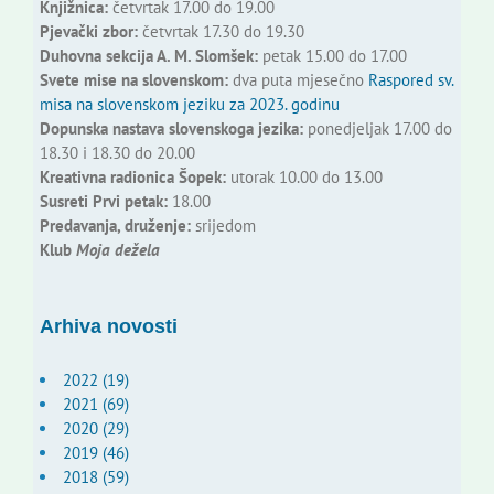
Knjižnica:
četvrtak 17.00 do 19.00
Pjevački zbor:
četvrtak 17.30 do 19.30
Duhovna sekcija A. M. Slomšek:
petak 15.00 do 17.00
Svete mise na slovenskom:
dva puta mjesečno
Raspored sv.
misa na slovenskom jeziku za 2023. godinu
Dopunska nastava slovenskoga jezika:
ponedjeljak 17.00 do
18.30 i 18.30 do 20.00
Kreativna radionica Šopek:
utorak 10.00 do 13.00
Susreti Prvi petak:
18.00
Predavanja, druženje:
srijedom
Klub
Moja dežela
Arhiva novosti
2022 (19)
2021 (69)
2020 (29)
2019 (46)
2018 (59)