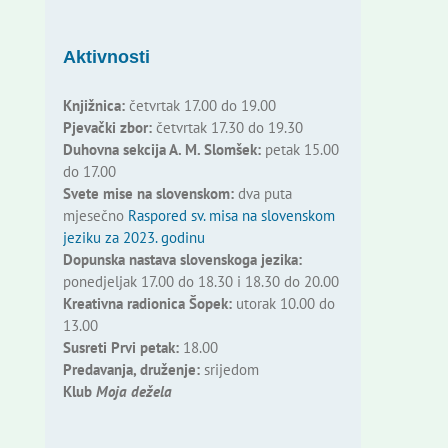
Aktivnosti
Knjižnica:
četvrtak 17.00 do 19.00
Pjevački zbor:
četvrtak 17.30 do 19.30
Duhovna sekcija A. M. Slomšek:
petak 15.00
do 17.00
Svete mise na slovenskom:
dva puta
mjesečno
Raspored sv. misa na slovenskom
jeziku za 2023. godinu
Dopunska nastava slovenskoga jezika:
ponedjeljak 17.00 do 18.30 i 18.30 do 20.00
Kreativna radionica Šopek:
utorak 10.00 do
13.00
Susreti Prvi petak:
18.00
Predavanja, druženje:
srijedom
Klub
Moja dežela