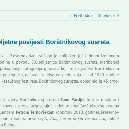
Prethodna
Slijedeća
ljetne povijesti Borštnikovog susreta
ik – Prešernov dan svečano je obilježen još jednom iznimnom
dine u povodu 50. obljetnice Borštnikovog susreta. Mariborski
prikupljanju fotografija glumaca koji su nagrađeni Borštnikovim
a postignuća, nagrada za životno djelo koja se od 1970. godine
kazališnog festivala, Borštnikovog susreta), objedinio je 45 crno-
nik vijeća Borštnikovog susreta
Tone Partljič,
koji je detaljno i
nikovog susreta, razgovarajući s dobitnicima Borštnikovog prstena
 glumcem
Petrom Ternovšekom
(dobitnik 2010. godine). Prešernov
 soneta Soneta nesreće,
O, Vrba, srečna, draga vas domača
, dok je
ra Baloga.