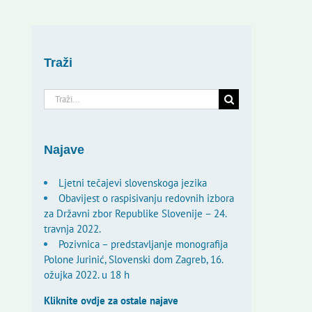
Traži
Traži...
Najave
Ljetni tečajevi slovenskoga jezika
Obavijest o raspisivanju redovnih izbora
za Državni zbor Republike Slovenije – 24.
travnja 2022.
Pozivnica – predstavljanje monografija
Polone Jurinić, Slovenski dom Zagreb, 16.
ožujka 2022. u 18 h
Kliknite ovdje za ostale najave