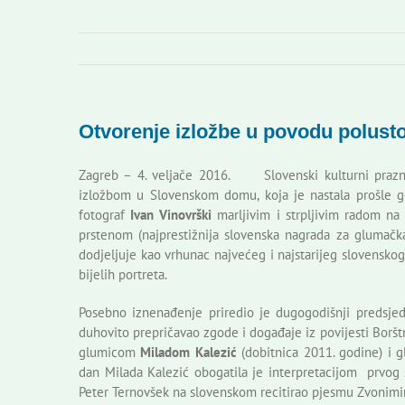
Otvorenje izložbe u povodu polusto
Zagreb – 4. veljače 2016. Slovenski kulturni prazn
izložbom u Slovenskom domu, koja je nastala prošle go
fotograf
Ivan Vinovrški
marljivim i strpljivim radom na 
prstenom (najprestižnija slovenska nagrada za glumačk
dodjeljuje kao vrhunac najvećeg i najstarijeg slovenskog 
bijelih portreta.
Posebno iznenađenje priredio je dugogodišnji predsjed
duhovito prepričavao zgode i događaje iz povijesti Boršt
glumicom
Miladom Kalezić
(dobitnica 2011. godine) i
dan Milada Kalezić obogatila je interpretacijom prvog
Peter Ternovšek na slovenskom recitirao pjesmu Zvonimi