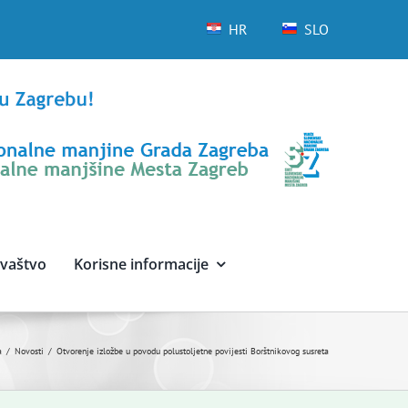
HR
SLO
avaštvo
Korisne informacije
a
Novosti
Otvorenje izložbe u povodu polustoljetne povijesti Borštnikovog susreta