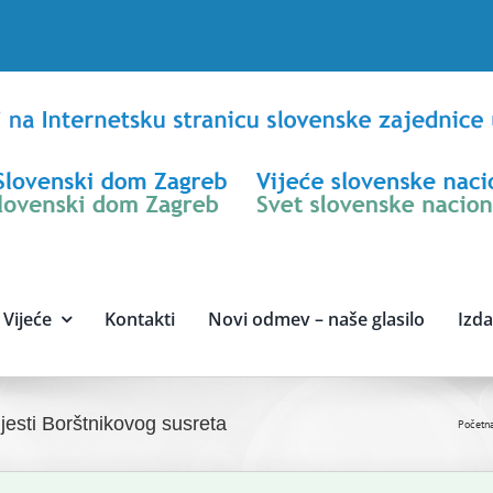
Vijeće
Kontakti
Novi odmev – naše glasilo
Izd
jesti Borštnikovog susreta
Početn