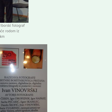
iborski fotograf
nače rodom iz
akm