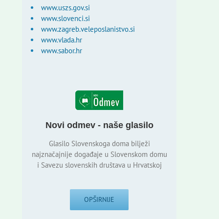
www.uszs.gov.si
www.slovenci.si
www.zagreb.veleposlanistvo.si
www.vlada.hr
www.sabor.hr
Novi odmev - naše glasilo
Glasilo Slovenskoga doma bilježi
najznačajnije događaje u Slovenskom domu
i Savezu slovenskih društava u Hrvatskoj
OPŠIRNIJE