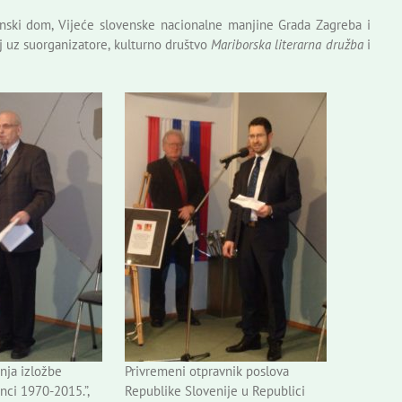
enski dom, Vijeće slovenske nacionalne manjine Grada Zagreba i
 uz suorganizatore, kulturno društvo
Mariborska literarna družba
i
nja izložbe
Privremeni otpravnik poslova
anci 1970-2015.”,
Republike Slovenije u Republici