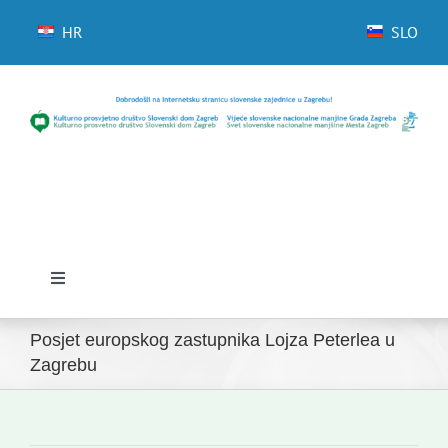
Skip
to
HR
SLO
content
Toggle
Navigation
Početna
Posjet europskog zastupnika Lojza Peterlea u
Zagrebu
Novosti