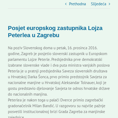
Slovenski dom Zagreb
Prethodna
Slijedeća
Vijeće
Posjet europskog zastupnika Lojza
Peterlea u Zagrebu
Kontakti
Na poziv Slovenskog doma u petak, 16. prosinca 2016.
godine, Zagreb je posjetio slovenski zastupnik u Europskom
Novi odmev – naše glasilo
parlamentu Lojze Peterle. Predsjednika prve demokratski
izabrane slovenske vlade i dva puta ministra vanjskih poslova
Peterla je u pratnji predsjednika Saveza slovenskih društava
Izdavaštvo
u Hrvatskoj Darka Šonca, prvo primio predstojnik Savjeta za
nacionalne manjine u Hrvatskoj Aleksandar Tolnauer, koji je
gostu predstavio djelovanje Savjeta te odnos hrvatske države
Korisne informacije
do nacionalnih manjina.
Peterlea je nakon toga u palači Dverce primio zagrebački
gradonačelnik Milan Bandić. U razgovoru su najviše pažnje
posvetili institucionalnoj brizi Grada Zagreba za manjinske
zajednice.