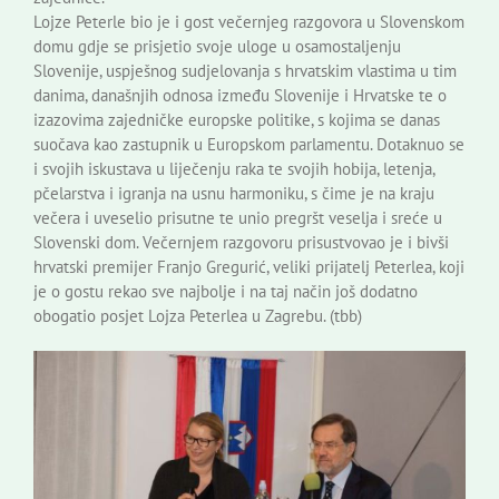
Lojze Peterle bio je i gost večernjeg razgovora u Slovenskom
domu gdje se prisjetio svoje uloge u osamostaljenju
Slovenije, uspješnog sudjelovanja s hrvatskim vlastima u tim
danima, današnjih odnosa između Slovenije i Hrvatske te o
izazovima zajedničke europske politike, s kojima se danas
suočava kao zastupnik u Europskom parlamentu. Dotaknuo se
i svojih iskustava u liječenju raka te svojih hobija, letenja,
pčelarstva i igranja na usnu harmoniku, s čime je na kraju
večera i uveselio prisutne te unio pregršt veselja i sreće u
Slovenski dom. Večernjem razgovoru prisustvovao je i bivši
hrvatski premijer Franjo Gregurić, veliki prijatelj Peterlea, koji
je o gostu rekao sve najbolje i na taj način još dodatno
obogatio posjet Lojza Peterlea u Zagrebu. (tbb)