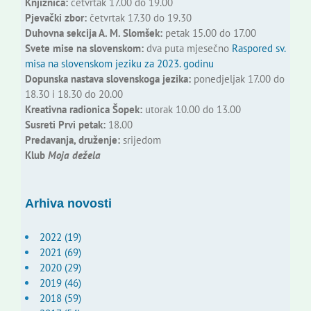
Knjižnica:
četvrtak 17.00 do 19.00
Pjevački zbor:
četvrtak 17.30 do 19.30
Duhovna sekcija A. M. Slomšek:
petak 15.00 do 17.00
Svete mise na slovenskom:
dva puta mjesečno
Raspored sv.
misa na slovenskom jeziku za 2023. godinu
Dopunska nastava slovenskoga jezika:
ponedjeljak 17.00 do
18.30 i 18.30 do 20.00
Kreativna radionica Šopek:
utorak 10.00 do 13.00
Susreti Prvi petak:
18.00
Predavanja, druženje:
srijedom
Klub
Moja dežela
Arhiva novosti
2022 (19)
2021 (69)
2020 (29)
2019 (46)
2018 (59)