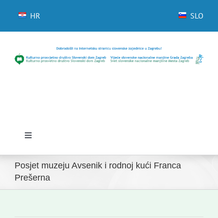
Skip
to
HR
SLO
content
Toggle
Navigation
Početna
Posjet muzeju Avsenik i rodnoj kući Franca
Prešerna
Novosti