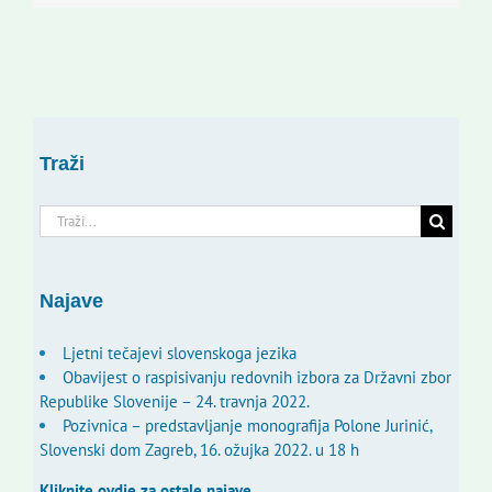
Traži
Traži...
Najave
Ljetni tečajevi slovenskoga jezika
Obavijest o raspisivanju redovnih izbora za Državni zbor
Republike Slovenije – 24. travnja 2022.
Pozivnica – predstavljanje monografija Polone Jurinić,
Slovenski dom Zagreb, 16. ožujka 2022. u 18 h
Kliknite ovdje za ostale najave