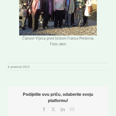
Članovi Vijeća pred bistom Franca Prešerna.
Foto: akm
6. prosinca 2015
Podijelite ovu priču, odaberite svoju
platformu!
Facebook
Twitter
LinkedIn
Email: