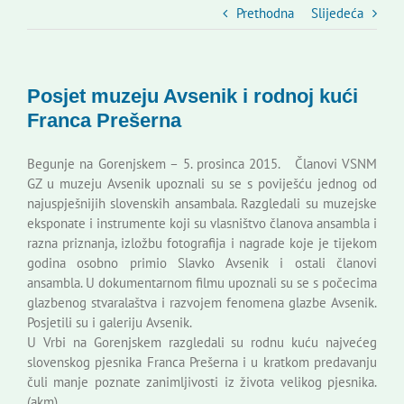
Slovenski dom Zagreb
Prethodna
Slijedeća
Vijeće
Posjet muzeju Avsenik i rodnoj kući
Franca Prešerna
Kontakti
Begunje na Gorenjskem – 5. prosinca 2015. Članovi VSNM
GZ u muzeju Avsenik upoznali su se s poviješću jednog od
Novi odmev – naše glasilo
najuspješnijih slovenskih ansambala. Razgledali su muzejske
eksponate i instrumente koji su vlasništvo članova ansambla i
razna priznanja, izložbu fotografija i nagrade koje je tijekom
Izdavaštvo
godina osobno primio Slavko Avsenik i ostali članovi
ansambla. U dokumentarnom filmu upoznali su se s počecima
glazbenog stvaralaštva i razvojem fenomena glazbe Avsenik.
Korisne informacije
Posjetili su i galeriju Avsenik.
U Vrbi na Gorenjskem razgledali su rodnu kuću najvećeg
slovenskog pjesnika Franca Prešerna i u kratkom predavanju
čuli manje poznate zanimljivosti iz života velikog pjesnika.
(akm)