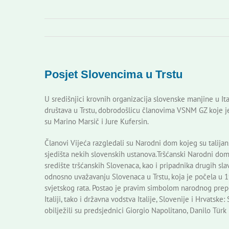
Posjet Slovencima u Trstu
U središnjici krovnih organizacija slovenske manjine u I
društava u Trstu, dobrodošlicu članovima VSNM GZ koje j
su Marino Marsič i Jure Kufersin.
Članovi Vijeća razgledali su Narodni dom kojeg su talijansk
sjedišta nekih slovenskih ustanova.Tršćanski Narodni dom
središte tršćanskih Slovenaca, kao i pripadnika drugih sla
odnosno uvažavanju Slovenaca u Trstu, koja je počela u 19
svjetskog rata. Postao je pravim simbolom narodnog prepo
Italiji, tako i državna vodstva Italije, Slovenije i Hrvat
obilježili su predsjednici Giorgio Napolitano, Danilo Türk i