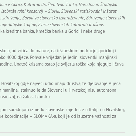
 dom v Gorici, Kulturno društvo Ivan Trinko, Narodna in študijska
izobraževalni konzorcij – Slovik, Slovenski raziskovalni inštitut,
o združenje, Zavod za slovensko izobraževanje, Združenje slovenskih
anije-Julijske krajine, Zveza slovenskih kulturnih društev
.
ka kreditna banka, Kmečka banka u Gorici i neke druge
kola, od vrtića do mature, na tršćanskom području, goričkoj i
ko 4000 djece. Pohvale vrijedan je jedini slovenski manjinski
 godine. Unatoč krizama ostao je svijetla točka koja njeguje i čuva
Hrvatskoj gdje najveći udio imaju društva, te djelovanje Vijeća
ih manjina. Istaknuo je da Slovenci u Hrvatskoj nisu autohtona
rvatskoj, na žalost izumiru.
jom suradnjom između slovenske zajednice u Italiji i u Hrvatskoj,
e koordinacije – SLOMAKA-a, koji je od izuzetne važnosti za