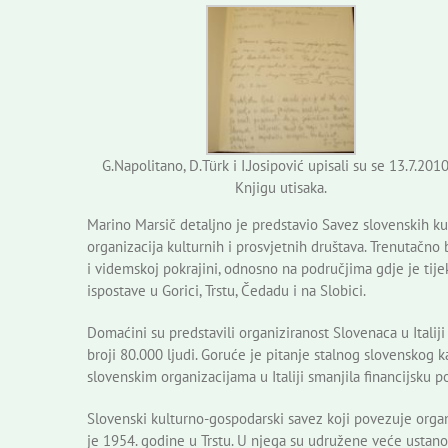
G.Napolitano, D.Türk i I.Josipović upisali su se 13.7.2010
Knjigu utisaka.
Marino Marsič detaljno je predstavio Savez slovenskih kul
organizacija kulturnih i prosvjetnih društava. Trenutačno b
i videmskoj pokrajini, odnosno na područjima gdje je tij
ispostave u Gorici, Trstu, Čedadu i na Slobici.
Domaćini su predstavili organiziranost Slovenaca u Italiji
broji 80.000 ljudi. Goruće je pitanje stalnog slovenskog k
slovenskim organizacijama u Italiji smanjila financijsku p
Slovenski kulturno-gospodarski savez koji povezuje organi
je 1954. godine u Trstu. U njega su udružene veće ustanov