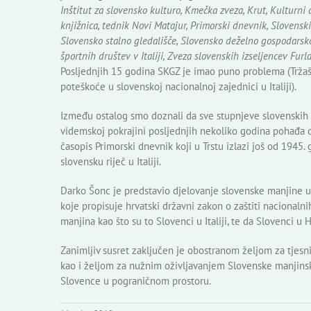
Inštitut za slovensko kulturo, Kmečka zveza, Krut, Kulturni
knjižnica, tednik Novi Matajur, Primorski dnevnik, Slovenski 
Slovensko stalno gledališče, Slovensko deželno gospodarsk
športnih društev v Italiji, Zveza slovenskih izseljencev Furl
Posljednjih 15 godina SKGZ je imao puno problema (Tržaš
poteškoće u slovenskoj nacionalnoj zajednici u Italiji).
Između ostalog smo doznali da sve stupnjeve slovenskih š
videmskoj pokrajini posljednjih nekoliko godina pohađa o
časopis Primorski dnevnik koji u Trstu izlazi još od 1945.
slovensku riječ u Italiji.
Darko Šonc je predstavio djelovanje slovenske manjine u 
koje propisuje hrvatski državni zakon o zaštiti nacionaln
manjina kao što su to Slovenci u Italiji, te da Slovenci u H
Zanimljiv susret zaključen je obostranom željom za tjesni
kao i željom za nužnim oživljavanjem Slovenske manjinsk
Slovence u pograničnom prostoru.