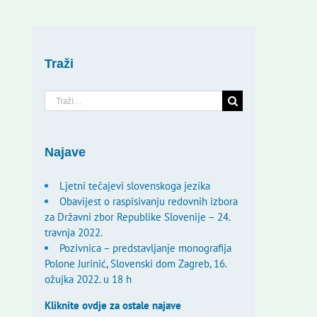
Traži
Traži...
Najave
Ljetni tečajevi slovenskoga jezika
Obavijest o raspisivanju redovnih izbora
za Državni zbor Republike Slovenije – 24.
travnja 2022.
Pozivnica – predstavljanje monografija
Polone Jurinić, Slovenski dom Zagreb, 16.
ožujka 2022. u 18 h
Kliknite ovdje za ostale najave