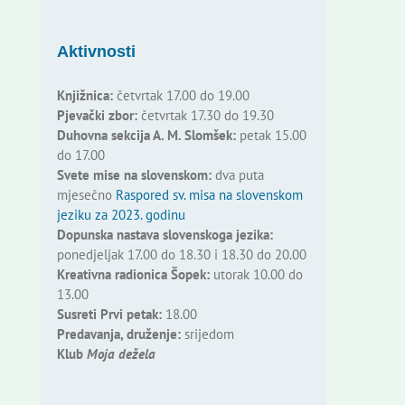
Aktivnosti
Knjižnica:
četvrtak 17.00 do 19.00
Pjevački zbor:
četvrtak 17.30 do 19.30
Duhovna sekcija A. M. Slomšek:
petak 15.00
do 17.00
Svete mise na slovenskom:
dva puta
mjesečno
Raspored sv. misa na slovenskom
jeziku za 2023. godinu
Dopunska nastava slovenskoga jezika:
ponedjeljak 17.00 do 18.30 i 18.30 do 20.00
Kreativna radionica Šopek:
utorak 10.00 do
13.00
Susreti Prvi petak:
18.00
Predavanja, druženje:
srijedom
Klub
Moja dežela