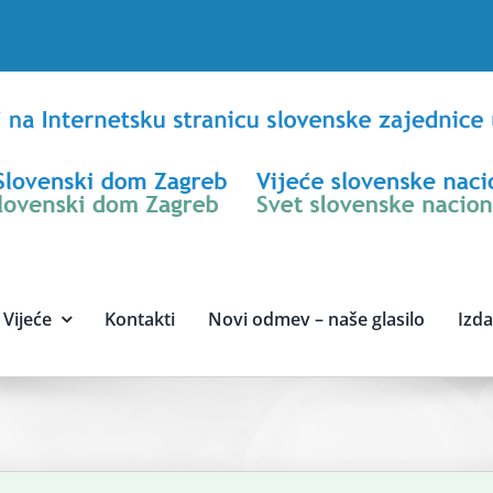
Vijeće
Kontakti
Novi odmev – naše glasilo
Izd