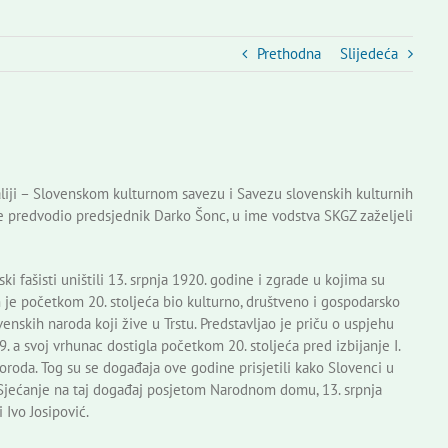
Prethodna
Slijedeća
taliji – Slovenskom kulturnom savezu i Savezu slovenskih kulturnih
e predvodio predsjednik Darko Šonc, u ime vodstva SKGZ zaželjeli
i fašisti uništili 13. srpnja 1920. godine i zgrade u kojima su
 je početkom 20. stoljeća bio kulturno, društveno i gospodarsko
venskih naroda koji žive u Trstu. Predstavljao je priču o uspjehu
. a svoj vrhunac dostigla početkom 20. stoljeća pred izbijanje I.
roda. Tog su se događaja ove godine prisjetili kako Slovenci u
ske: Sjećanje na taj događaj posjetom Narodnom domu, 13. srpnja
 Ivo Josipović.