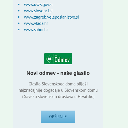
www.uszs.gov.si
www.slovenci.si
www.zagreb.veleposlanistvo.si
www.vlada.hr
www.sabor.hr
Novi odmev - naše glasilo
Glasilo Slovenskoga doma bilježi
najznačajnije događaje u Slovenskom domu
i Savezu slovenskih društava u Hrvatskoj
OPŠIRNIJE