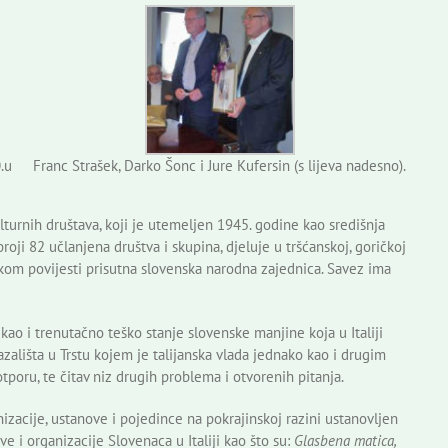
.u
Franc Strašek, Darko Šonc i Jure Kufersin (s lijeva nadesno).
turnih društava, koji je utemeljen 1945. godine kao središnja
roji 82 učlanjena društva i skupina, djeluje u tršćanskoj, goričkoj
ekom povijesti prisutna slovenska narodna zajednica. Savez ima
 kao i trenutačno teško stanje slovenske manjine koja u Italiji
azališta u Trstu kojem je talijanska vlada jednako kao i drugim
otporu, te čitav niz drugih problema i otvorenih pitanja.
zacije, ustanove i pojedince na pokrajinskoj razini ustanovljen
e i organizacije Slovenaca u Italiji kao što su:
Glasbena matica,