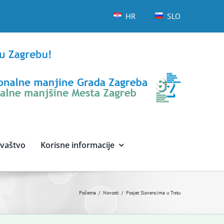
HR
SLO
avaštvo
Korisne informacije
Početna
Novosti
Posjet Slovencima u Trstu