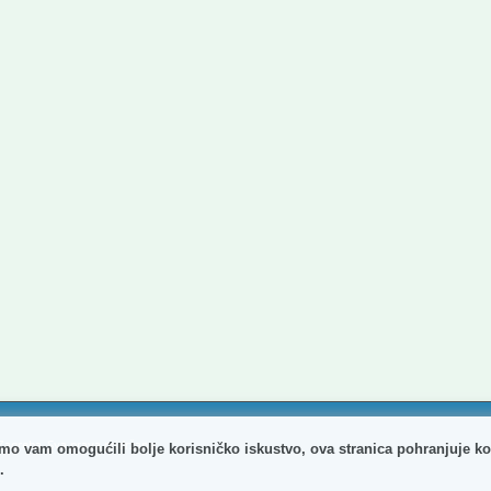
agreba. Sva prava pridržana.
mo vam omogućili bolje korisničko iskustvo, ova stranica pohranjuje ko
.