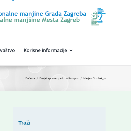
avaštvo
Korisne informacije
Početna
Posjet spomen-parku u Kamporu
Marjan Dirnbek_w
Traži