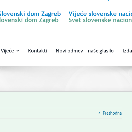
Vijeće
Kontakti
Novi odmev – naše glasilo
Izd
Prethodna