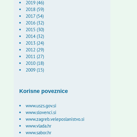
2019 (46)
2018 (59)
2017 (54)
2016 (32)
2015 (30)
2014 (32)
2013 (24)
2012 (29)
2011 (27)
2010 (18)
2009 (15)
Korisne poveznice
www.uszs.gov.si
www.slovenci.si
www.zagreb.veleposlanistvo.si
www.vlada.hr
www.sabor.hr