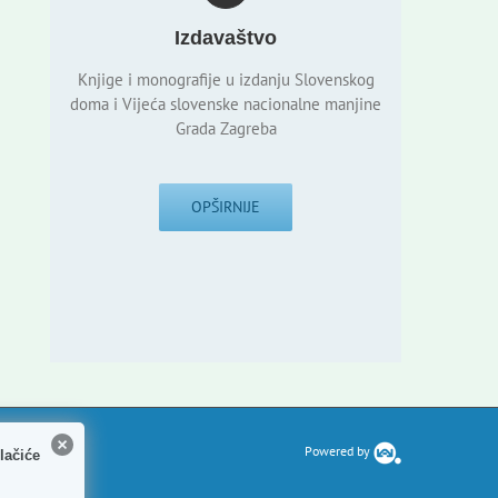
Izdavaštvo
Knjige i monografije u izdanju Slovenskog
doma i Vijeća slovenske nacionalne manjine
Grada Zagreba
OPŠIRNIJE
Powered by
lačiće