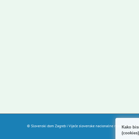
© Slovenski dom Zagreb i Vijeće slovenske nacionalne manjine Grada Z
Kako bis
(cookies)