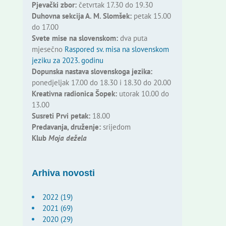
Pjevački zbor:
četvrtak 17.30 do 19.30
Duhovna sekcija A. M. Slomšek:
petak 15.00
do 17.00
Svete mise na slovenskom:
dva puta
mjesečno
Raspored sv. misa na slovenskom
jeziku za 2023. godinu
Dopunska nastava slovenskoga jezika:
ponedjeljak 17.00 do 18.30 i 18.30 do 20.00
Kreativna radionica Šopek:
utorak 10.00 do
13.00
Susreti Prvi petak:
18.00
Predavanja, druženje:
srijedom
Klub
Moja dežela
Arhiva novosti
2022 (19)
2021 (69)
2020 (29)