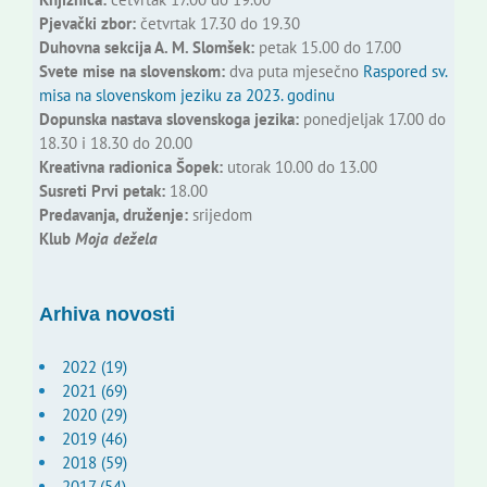
Pjevački zbor:
četvrtak 17.30 do 19.30
Duhovna sekcija A. M. Slomšek:
petak 15.00 do 17.00
Svete mise na slovenskom:
dva puta mjesečno
Raspored sv.
misa na slovenskom jeziku za 2023. godinu
Dopunska nastava slovenskoga jezika:
ponedjeljak 17.00 do
18.30 i 18.30 do 20.00
Kreativna radionica Šopek:
utorak 10.00 do 13.00
Susreti Prvi petak:
18.00
Predavanja, druženje:
srijedom
Klub
Moja dežela
Arhiva novosti
2022 (19)
2021 (69)
2020 (29)
2019 (46)
2018 (59)
2017 (54)