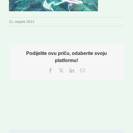
Izdavaštvo
21. veljače 2022
Korisne informacije
Podijelite ovu priču, odaberite svoju
platformu!
Facebook
Twitter
LinkedIn
Email: