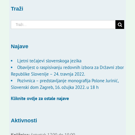
Traži
Traži...
Najave
Ljetni tečajevi slovenskoga jezika
Obavijest o raspisivanju redovnih izbora za Državni zbor
Republike Slovenije – 24. travnja 2022.
Pozivnica – predstavljanje monografija Polone Jurinić,
Slovenski dom Zagreb, 16. ožujka 2022. u 18 h
Kliknite ovdje za ostale najave
Aktivnosti
Knjižnica:
četvrtak 17.00 do 19.00