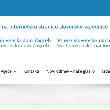
Vijeće
Kontakti
Novi odmev – naše glasilo
Izd