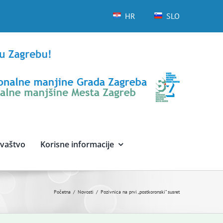
HR
SLO
avaštvo
Korisne informacije
Početna
Novosti
Pozivnica na prvi „postkoronski” susret