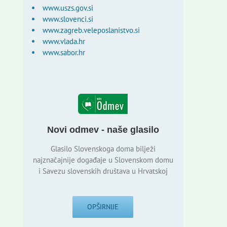
www.uszs.gov.si
www.slovenci.si
www.zagreb.veleposlanistvo.si
www.vlada.hr
www.sabor.hr
Novi odmev - naše glasilo
Glasilo Slovenskoga doma bilježi
najznačajnije događaje u Slovenskom domu
i Savezu slovenskih društava u Hrvatskoj
OPŠIRNIJE