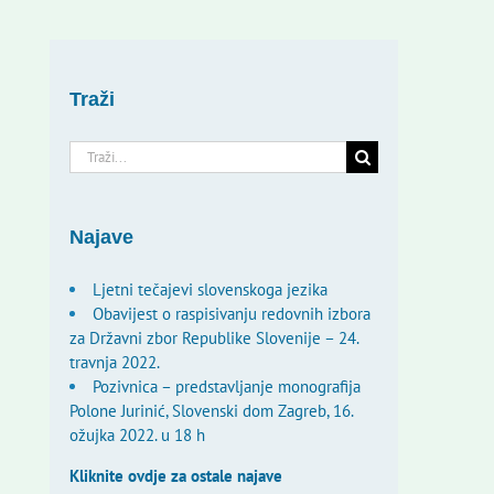
Traži
Traži...
Najave
Ljetni tečajevi slovenskoga jezika
Obavijest o raspisivanju redovnih izbora
za Državni zbor Republike Slovenije – 24.
travnja 2022.
Pozivnica – predstavljanje monografija
Polone Jurinić, Slovenski dom Zagreb, 16.
ožujka 2022. u 18 h
Kliknite ovdje za ostale najave