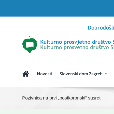
Skip
to
content
Novosti
Slovenski dom Zagreb
Pozivnica na prvi „postkoronski” susret