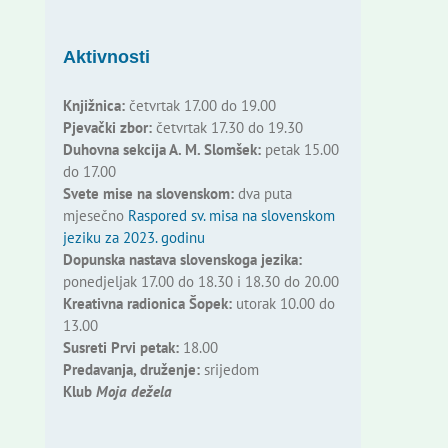
Aktivnosti
Knjižnica:
četvrtak 17.00 do 19.00
Pjevački zbor:
četvrtak 17.30 do 19.30
Duhovna sekcija A. M. Slomšek:
petak 15.00
do 17.00
Svete mise na slovenskom:
dva puta
mjesečno
Raspored sv. misa na slovenskom
jeziku za 2023. godinu
Dopunska nastava slovenskoga jezika:
ponedjeljak 17.00 do 18.30 i 18.30 do 20.00
Kreativna radionica Šopek:
utorak 10.00 do
13.00
Susreti Prvi petak:
18.00
Predavanja, druženje:
srijedom
Klub
Moja dežela