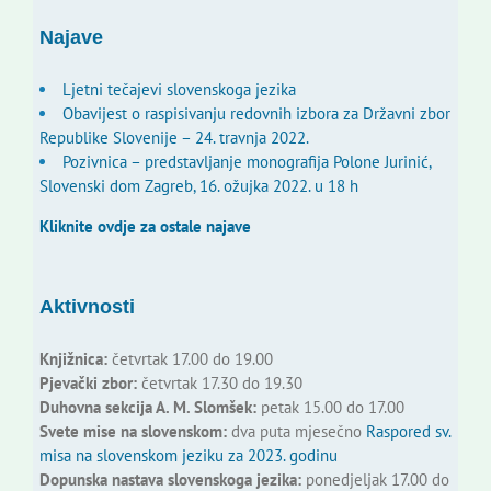
Najave
Ljetni tečajevi slovenskoga jezika
Obavijest o raspisivanju redovnih izbora za Državni zbor
Republike Slovenije – 24. travnja 2022.
Pozivnica – predstavljanje monografija Polone Jurinić,
Slovenski dom Zagreb, 16. ožujka 2022. u 18 h
Kliknite ovdje za ostale najave
Aktivnosti
Knjižnica:
četvrtak 17.00 do 19.00
Pjevački zbor:
četvrtak 17.30 do 19.30
Duhovna sekcija A. M. Slomšek:
petak 15.00 do 17.00
Svete mise na slovenskom:
dva puta mjesečno
Raspored sv.
misa na slovenskom jeziku za 2023. godinu
Dopunska nastava slovenskoga jezika:
ponedjeljak 17.00 do