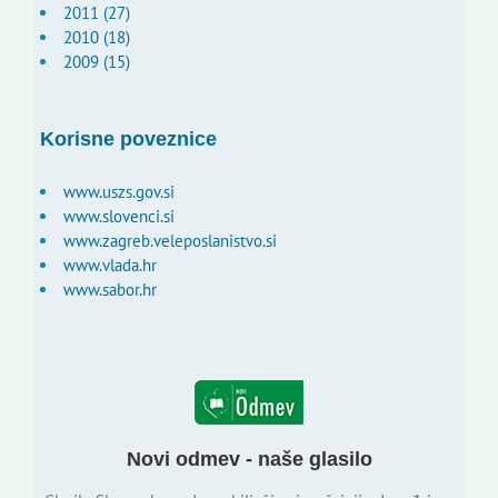
2011 (27)
2010 (18)
2009 (15)
Korisne poveznice
www.uszs.gov.si
www.slovenci.si
www.zagreb.veleposlanistvo.si
www.vlada.hr
www.sabor.hr
Novi odmev - naše glasilo