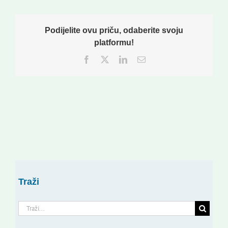
Podijelite ovu priču, odaberite svoju
platformu!
Facebook
Twitter
LinkedIn
Email:
Traži
Traži...