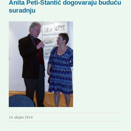
Anita Peti-Stantić dogovaraju buduću
Kontakti
suradnju
Novi odmev – naše glasilo
Izdavaštvo
Korisne informacije
14. ožujka 2014