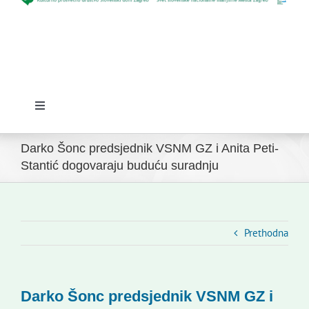
Toggle
Navigation
Početna
Darko Šonc predsjednik VSNM GZ i Anita Peti-
Stantić dogovaraju buduću suradnju
Novosti
Slovenski dom Zagreb
Prethodna
Vijeće
Darko Šonc predsjednik VSNM GZ i