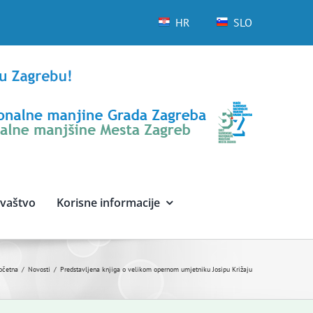
HR
SLO
avaštvo
Korisne informacije
očetna
Novosti
Predstavljena knjiga o velikom opernom umjetniku Josipu Križaju