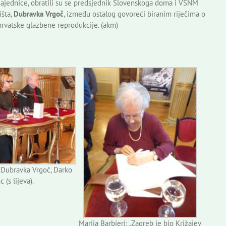
zajednice, obratili su se predsjednik Slovenskoga doma i VSNM
išta,
Dubravka Vrgoč
, između ostalog govoreći biranim riječima o
hrvatske glazbene reprodukcije. (akm)
, Dubravka Vrgoč, Darko
 (s lijeva).
Marija Barbieri: „Zagreb je bio Križajev