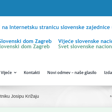
Vijeće
Kontakti
Novi odmev – naše glasilo
Izd
tniku Josipu Križaju
P