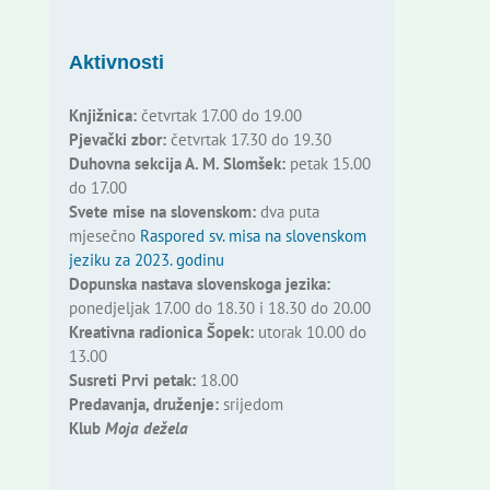
Aktivnosti
Knjižnica:
četvrtak 17.00 do 19.00
Pjevački zbor:
četvrtak 17.30 do 19.30
Duhovna sekcija A. M. Slomšek:
petak 15.00
do 17.00
Svete mise na slovenskom:
dva puta
mjesečno
Raspored sv. misa na slovenskom
jeziku za 2023. godinu
Dopunska nastava slovenskoga jezika:
ponedjeljak 17.00 do 18.30 i 18.30 do 20.00
Kreativna radionica Šopek:
utorak 10.00 do
13.00
Susreti Prvi petak:
18.00
Predavanja, druženje:
srijedom
Klub
Moja dežela