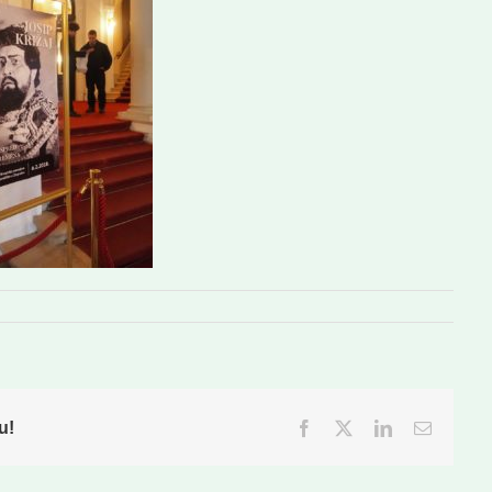
u!
Facebook
Twitter
LinkedIn
Email: