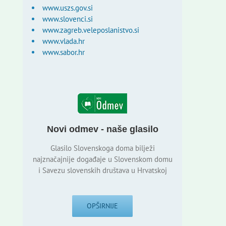
www.uszs.gov.si
www.slovenci.si
www.zagreb.veleposlanistvo.si
www.vlada.hr
www.sabor.hr
Novi odmev - naše glasilo
Glasilo Slovenskoga doma bilježi
najznačajnije događaje u Slovenskom domu
i Savezu slovenskih društava u Hrvatskoj
OPŠIRNIJE