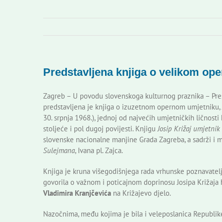
Predstavljena knjiga o velikom op
Zagreb – U povodu slovenskoga kulturnog praznika – Pre
predstavljena je knjiga o izuzetnom opernom umjetniku, Jo
30. srpnja 1968.), jednoj od najvećih umjetničkih ličnosti 
stoljeće i pol dugoj povijesti. Knjigu
Josip Križaj umjetni
slovenske nacionalne manjine Grada Zagreba, a sadrži i m
Sulejmana
, Ivana pl. Zajca.
Knjiga je kruna višegodišnjega rada vrhunske poznavatel
govorila o važnom i poticajnom doprinosu Josipa Križaja h
Vladimira Kranjčevića
na Križajevo djelo.
Nazočnima, među kojima je bila i veleposlanica Republik