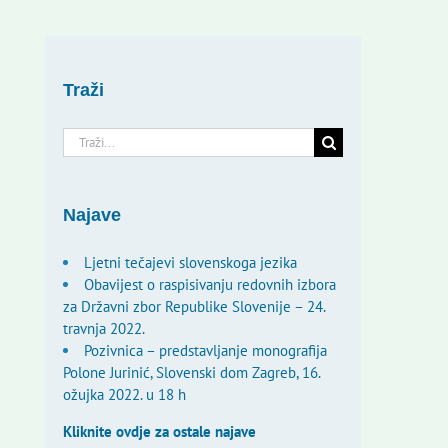
Traži
Traži...
Najave
Ljetni tečajevi slovenskoga jezika
Obavijest o raspisivanju redovnih izbora
za Državni zbor Republike Slovenije – 24.
travnja 2022.
Pozivnica – predstavljanje monografija
Polone Jurinić, Slovenski dom Zagreb, 16.
ožujka 2022. u 18 h
Kliknite ovdje za ostale najave