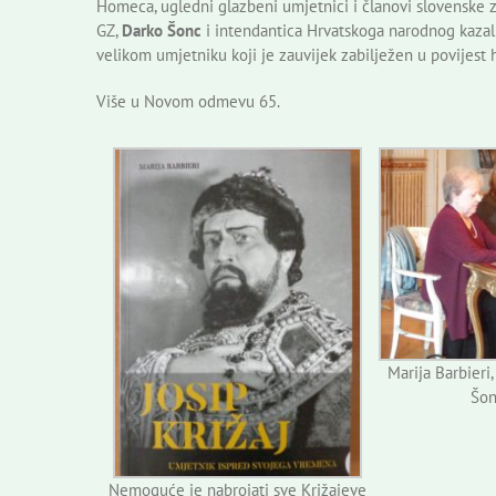
Homeca, ugledni glazbeni umjetnici i članovi slovenske 
GZ,
Darko Šonc
i intendantica Hrvatskoga narodnog kazal
velikom umjetniku koji je zauvijek zabilježen u povijest 
Više u Novom odmevu 65.
Marija Barbieri
Šonc
Nemoguće je nabrojati sve Križajeve