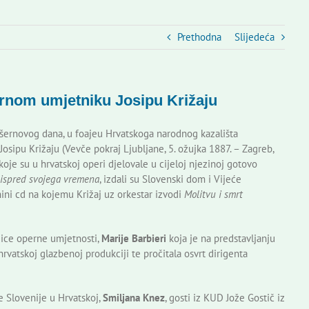
Prethodna
Slijedeća
ernom umjetniku Josipu Križaju
šernovog dana, u foajeu Hrvatskoga narodnog kazališta
sipu Križaju (Vevče pokraj Ljubljane, 5. ožujka 1887. – Zagreb,
koje su u hrvatskoj operi djelovale u cijeloj njezinoj gotovo
k ispred svojega vremena
, izdali su Slovenski dom i Vijeće
ini cd na kojemu Križaj uz orkestar izvodi
Molitvu i smrt
jice operne umjetnosti,
Marije Barbieri
koja je na predstavljanju
rvatskoj glazbenoj produkciji te pročitala osvrt dirigenta
e Slovenije u Hrvatskoj,
Smiljana Knez
, gosti iz KUD Jože Gostič iz