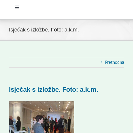
Toggle
Navigation
Početna
Isječak s izložbe. Foto: a.k.m.
Novosti
Slovenski dom Zagreb
Prethodna
Vijeće
Isječak s izložbe. Foto: a.k.m.
Kontakti
Novi odmev – naše glasilo