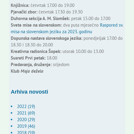
Knjižnica:
četvrtak 17.00 do 19.00
Pjevački zbor:
četvrtak 17.30 do 19.30
Duhovna sekcija A. M. Slomšek:
petak 15.00 do 17.00
Svete mise na slovenskom:
dva puta mjesečno
Raspored sv.
misa na slovenskom jeziku za 2023. godinu
Dopunska nastava slovenskoga jezika:
ponedjeljak 17.00 do
18.30 i 18.30 do 20.00
Kreativna radionica Šopek:
utorak 10.00 do 13.00
Susreti Prvi petak:
18.00
Predavanja, druženje:
srijedom
Klub
Moja dežela
Arhiva novosti
2022 (19)
2021 (69)
2020 (29)
2019 (46)
2018 (59)