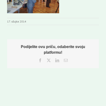
Izdavaštvo
Korisne informacije
17. ožujka 2014
Podijelite ovu priču, odaberite svoju
platformu!
Facebook
Twitter
LinkedIn
Email: