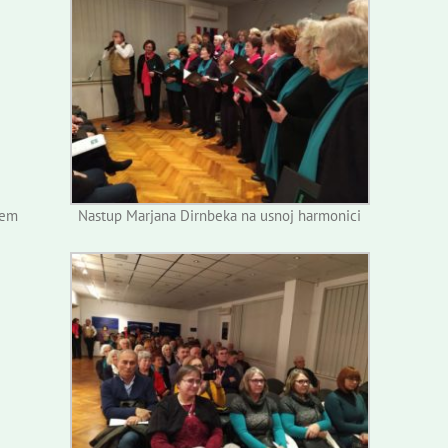
ćem
Nastup Marjana Dirnbeka na usnoj harmonici