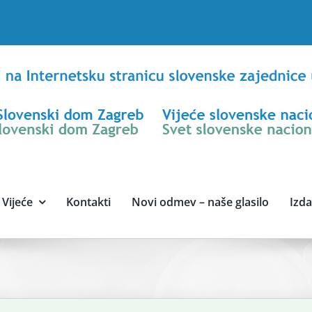
Vijeće
Kontakti
Novi odmev – naše glasilo
Izd