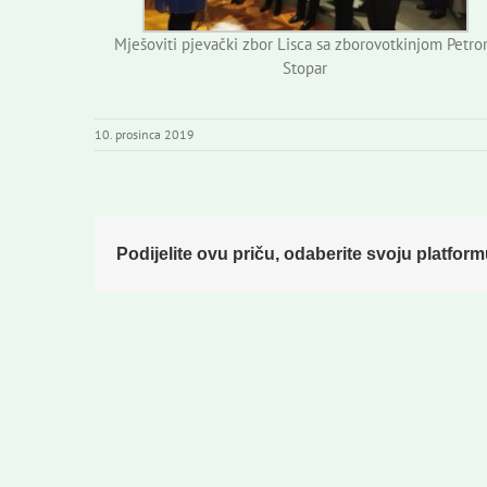
Mješoviti pjevački zbor Lisca sa zborovotkinjom Petr
Stopar
10. prosinca 2019
Podijelite ovu priču, odaberite svoju platform