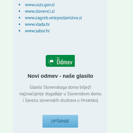
www.uszs.gov.si
www.slovenci.si
www.zagreb.veleposlanistvo.si
www.vlada.hr
www.sabor.hr
Novi odmev - naše glasilo
Glasilo Slovenskoga doma bilježi
najznačajnije događaje u Slovenskom domu
i Savezu slovenskih društava u Hrvatskoj
OPŠIRNIJE