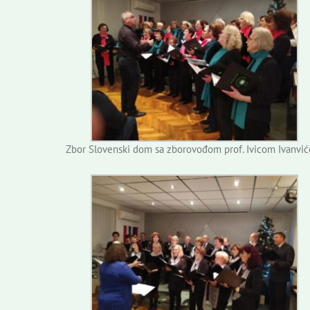
Zbor Slovenski dom sa zborovođom prof. Ivicom Ivanvi