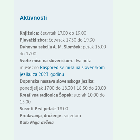
Aktivnosti
Knjižnica:
četvrtak 17.00 do 19.00
Pjevački zbor:
četvrtak 17.30 do 19.30
Duhovna sekcija A. M. Slomšek:
petak 15.00
do 17.00
Svete mise na slovenskom:
dva puta
mjesečno
Raspored sv. misa na slovenskom
jeziku za 2023. godinu
Dopunska nastava slovenskoga jezika:
ponedjeljak 17.00 do 18.30 i 18.30 do 20.00
Kreativna radionica Šopek:
utorak 10.00 do
13.00
Susreti Prvi petak:
18.00
Predavanja, druženje:
srijedom
Klub
Moja dežela