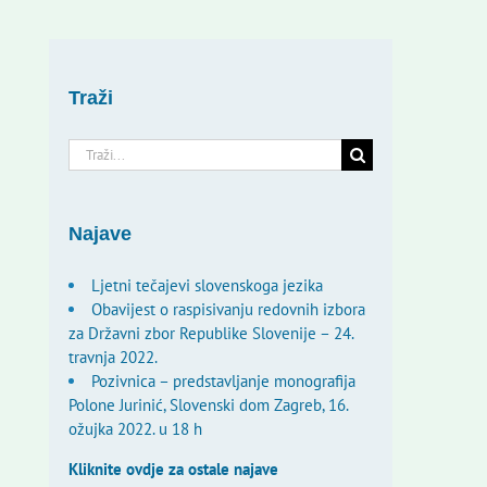
Traži
Traži...
Najave
Ljetni tečajevi slovenskoga jezika
Obavijest o raspisivanju redovnih izbora
za Državni zbor Republike Slovenije – 24.
travnja 2022.
Pozivnica – predstavljanje monografija
Polone Jurinić, Slovenski dom Zagreb, 16.
ožujka 2022. u 18 h
Kliknite ovdje za ostale najave