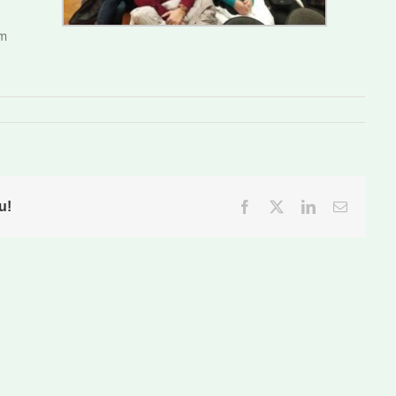
om
u!
Facebook
Twitter
LinkedIn
Email: