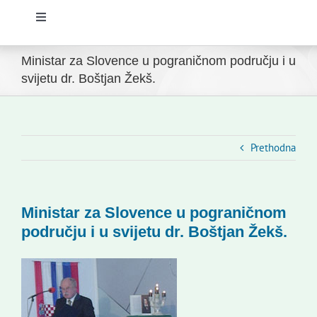
Toggle
Navigation
Početna
Ministar za Slovence u pograničnom području i u
svijetu dr. Boštjan Žekš.
Novosti
Slovenski dom Zagreb
Prethodna
Vijeće
Ministar za Slovence u pograničnom
području i u svijetu dr. Boštjan Žekš.
Kontakti
Novi odmev – naše glasilo