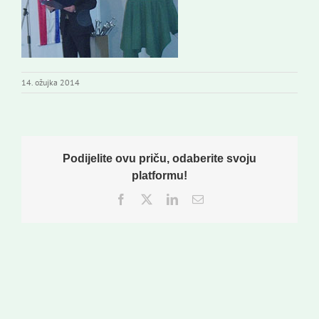
Izdavaštvo
Korisne informacije
14. ožujka 2014
Podijelite ovu priču, odaberite svoju
platformu!
Facebook
Twitter
LinkedIn
Email: