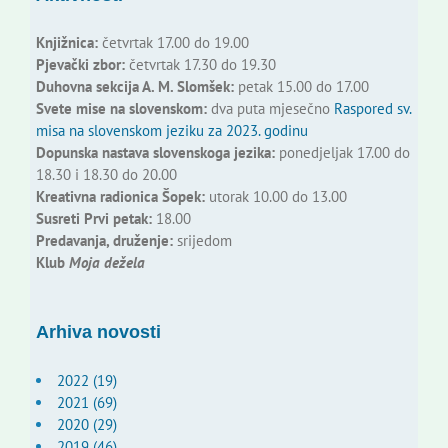
Knjižnica:
četvrtak 17.00 do 19.00
Pjevački zbor:
četvrtak 17.30 do 19.30
Duhovna sekcija A. M. Slomšek:
petak 15.00 do 17.00
Svete mise na slovenskom:
dva puta mjesečno
Raspored sv.
misa na slovenskom jeziku za 2023. godinu
Dopunska nastava slovenskoga jezika:
ponedjeljak 17.00 do
18.30 i 18.30 do 20.00
Kreativna radionica Šopek:
utorak 10.00 do 13.00
Susreti Prvi petak:
18.00
Predavanja, druženje:
srijedom
Klub
Moja dežela
Arhiva novosti
2022 (19)
2021 (69)
2020 (29)
2019 (46)