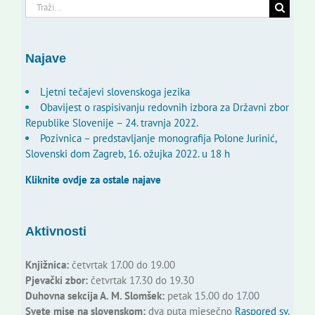
Traži...
Najave
Ljetni tečajevi slovenskoga jezika
Obavijest o raspisivanju redovnih izbora za Državni zbor
Republike Slovenije – 24. travnja 2022.
Pozivnica – predstavljanje monografija Polone Jurinić,
Slovenski dom Zagreb, 16. ožujka 2022. u 18 h
Kliknite ovdje za ostale najave
Aktivnosti
Knjižnica:
četvrtak 17.00 do 19.00
Pjevački zbor:
četvrtak 17.30 do 19.30
Duhovna sekcija A. M. Slomšek:
petak 15.00 do 17.00
Svete mise na slovenskom:
dva puta mjesečno
Raspored sv.