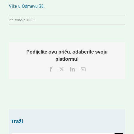
Više u Odmevu 38
.
22. svibnja 2009
Podijelite ovu priču, odaberite svoju
platformu!
Facebook
Twitter
LinkedIn
Email:
Traži