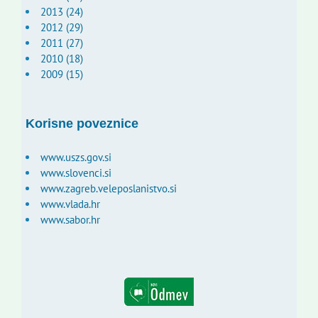
2013 (24)
2012 (29)
2011 (27)
2010 (18)
2009 (15)
Korisne poveznice
www.uszs.gov.si
www.slovenci.si
www.zagreb.veleposlanistvo.si
www.vlada.hr
www.sabor.hr