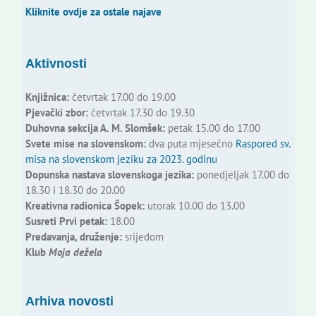
Kliknite ovdje za ostale najave
Aktivnosti
Knjižnica:
četvrtak 17.00 do 19.00
Pjevački zbor:
četvrtak 17.30 do 19.30
Duhovna sekcija A. M. Slomšek:
petak 15.00 do 17.00
Svete mise na slovenskom:
dva puta mjesečno
Raspored sv.
misa na slovenskom jeziku za 2023. godinu
Dopunska nastava slovenskoga jezika:
ponedjeljak 17.00 do
18.30 i 18.30 do 20.00
Kreativna radionica Šopek:
utorak 10.00 do 13.00
Susreti Prvi petak:
18.00
Predavanja, druženje:
srijedom
Klub
Moja dežela
Arhiva novosti