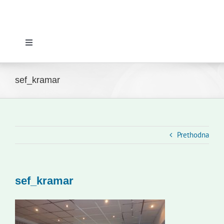
Toggle
Navigation
Početna
sef_kramar
Novosti
Slovenski dom Zagreb
Prethodna
Vijeće
sef_kramar
Kontakti