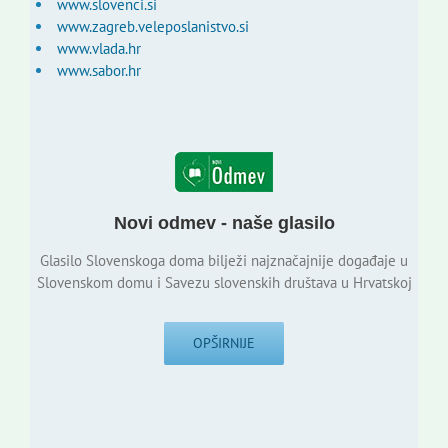
www.slovenci.si
www.zagreb.veleposlanistvo.si
www.vlada.hr
www.sabor.hr
Novi odmev - naše glasilo
Glasilo Slovenskoga doma bilježi najznačajnije događaje u
Slovenskom domu i Savezu slovenskih društava u Hrvatskoj
OPŠIRNIJE