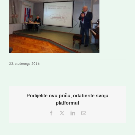
Novi odmev – naše glasilo
Izdavaštvo
Korisne informacije
22. studenoga 2016
Podijelite ovu priču, odaberite svoju
platformu!
Facebook
Twitter
LinkedIn
Email: