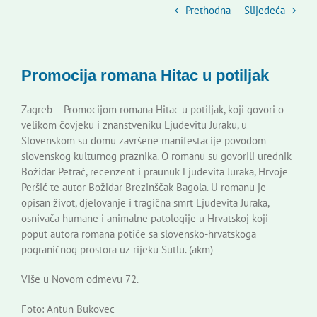
Slovenski dom Zagreb
Prethodna
Slijedeća
Vijeće
Promocija romana Hitac u potiljak
Kontakti
Zagreb – Promocijom romana Hitac u potiljak, koji govori o
velikom čovjeku i znanstveniku Ljudevitu Juraku, u
Slovenskom su domu završene manifestacije povodom
Novi odmev – naše glasilo
slovenskog kulturnog praznika. O romanu su govorili urednik
Božidar Petrač, recenzent i praunuk Ljudevita Juraka, Hrvoje
Peršić te autor Božidar Brezinščak Bagola. U romanu je
Izdavaštvo
opisan život, djelovanje i tragična smrt Ljudevita Juraka,
osnivača humane i animalne patologije u Hrvatskoj koji
poput autora romana potiče sa slovensko-hrvatskoga
Korisne informacije
pograničnog prostora uz rijeku Sutlu. (akm)
Više u Novom odmevu 72.
Foto: Antun Bukovec