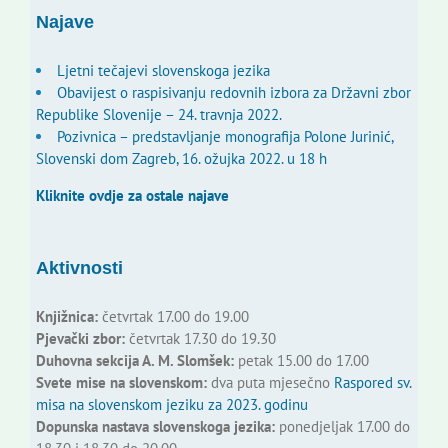
Najave
Ljetni tečajevi slovenskoga jezika
Obavijest o raspisivanju redovnih izbora za Državni zbor
Republike Slovenije – 24. travnja 2022.
Pozivnica – predstavljanje monografija Polone Jurinić,
Slovenski dom Zagreb, 16. ožujka 2022. u 18 h
Kliknite ovdje za ostale najave
Aktivnosti
Knjižnica:
četvrtak 17.00 do 19.00
Pjevački zbor:
četvrtak 17.30 do 19.30
Duhovna sekcija A. M. Slomšek:
petak 15.00 do 17.00
Svete mise na slovenskom:
dva puta mjesečno
Raspored sv.
misa na slovenskom jeziku za 2023. godinu
Dopunska nastava slovenskoga jezika:
ponedjeljak 17.00 do