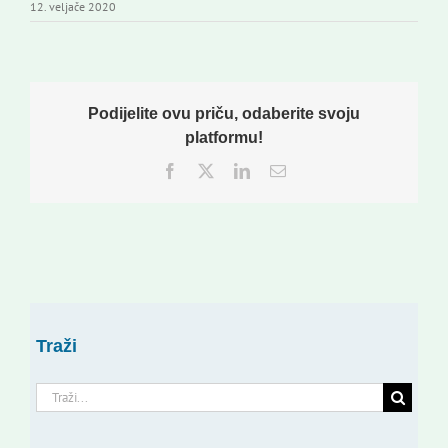
12. veljače 2020
Podijelite ovu priču, odaberite svoju
platformu!
Facebook
Twitter
LinkedIn
Email:
Traži
Traži...