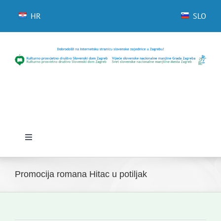
Skip
to
HR
SLO
content
Toggle
Navigation
Početna
Promocija romana Hitac u potiljak
Novosti