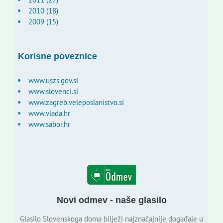
2010 (18)
2009 (15)
Korisne poveznice
www.uszs.gov.si
www.slovenci.si
www.zagreb.veleposlanistvo.si
www.vlada.hr
www.sabor.hr
Novi odmev - naše glasilo
Glasilo Slovenskoga doma bilježi najznačajnije događaje u