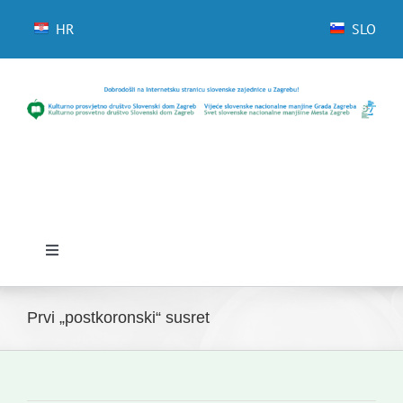
Skip
to
HR
SLO
content
Toggle
Navigation
Početna
Prvi „postkoronski“ susret
Novosti