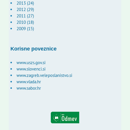
2013 (24)
2012 (29)
2011 (27)
2010 (18)
2009 (15)
Korisne poveznice
www.uszs.gov.si
www.slovenci.si
www.zagreb.veleposlanistvo.si
www.vlada.hr
www.sabor.hr