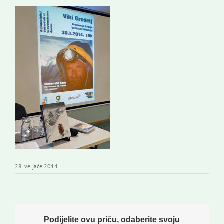
Kontakti
Novi odmev – naše glasilo
Izdavaštvo
Korisne informacije
28. veljače 2014
Podijelite ovu priču, odaberite svoju