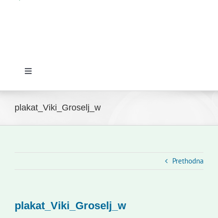
Toggle
Navigation
Početna
plakat_Viki_Groselj_w
Novosti
Slovenski dom Zagreb
Prethodna
Vijeće
plakat_Viki_Groselj_w