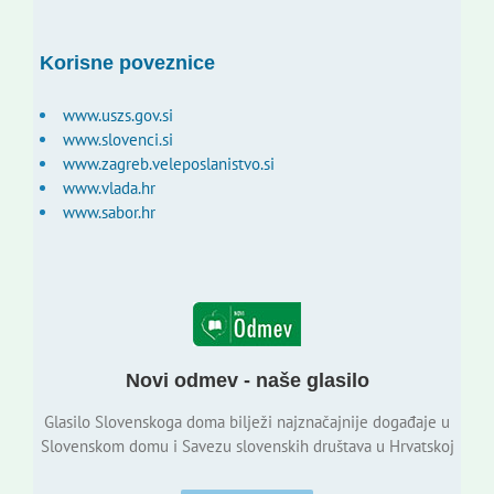
Korisne poveznice
www.uszs.gov.si
www.slovenci.si
www.zagreb.veleposlanistvo.si
www.vlada.hr
www.sabor.hr
Novi odmev - naše glasilo
Glasilo Slovenskoga doma bilježi najznačajnije događaje u
Slovenskom domu i Savezu slovenskih društava u Hrvatskoj