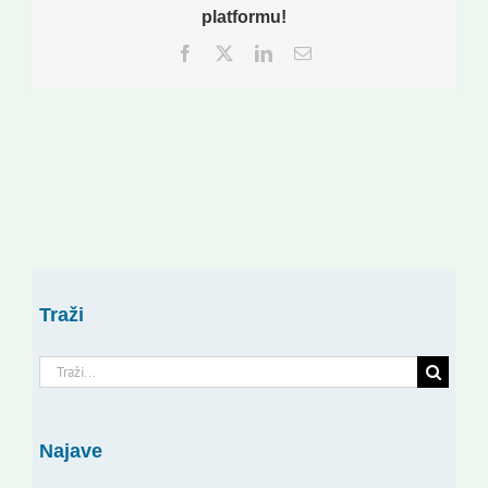
platformu!
Facebook
Twitter
LinkedIn
Email:
Traži
Traži...
Najave