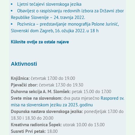
Ljetni tečajevi slovenskoga jezika
Obavijest o raspisivanju redovnih izbora za Državni zbor
Republike Slovenije – 24. travnja 2022.
Pozivnica – predstavljanje monografija Polone Jurinić,
Slovenski dom Zagreb, 16. ožujka 2022. u 18 h
Kliknite ovdje za ostale najave
Aktivnosti
Knjižnica:
četvrtak 17.00 do 19.00
Pjevački zbor:
četvrtak 17.30 do 19.30
Duhovna sekcija A. M. Slomšek:
petak 15.00 do 17.00
Svete mise na slovenskom:
dva puta mjesečno
Raspored sv.
misa na slovenskom jeziku za 2023. godinu
Dopunska nastava slovenskoga jezika:
ponedjeljak 17.00 do
18.30 i 18.30 do 20.00
Kreativna radionica Šopek:
utorak 10.00 do 13.00
Susreti Prvi petak:
18.00