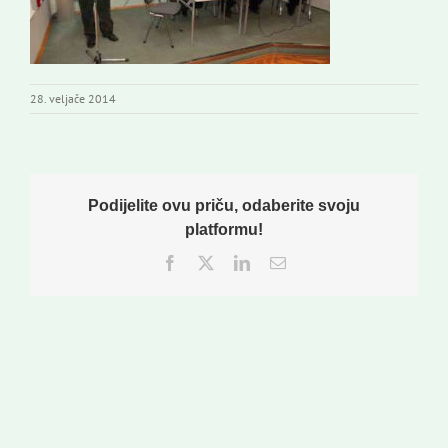
Izdavaštvo
Korisne informacije
28. veljače 2014
Podijelite ovu priču, odaberite svoju
platformu!
Facebook
Twitter
LinkedIn
Email: