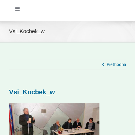
Toggle
Navigation
Početna
Vsi_Kocbek_w
Novosti
Slovenski dom Zagreb
Prethodna
Vijeće
Vsi_Kocbek_w
Kontakti
Novi odmev – naše glasilo