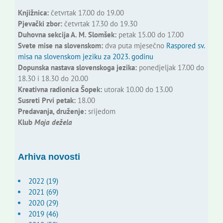
Knjižnica:
četvrtak 17.00 do 19.00
Pjevački zbor:
četvrtak 17.30 do 19.30
Duhovna sekcija A. M. Slomšek:
petak 15.00 do 17.00
Svete mise na slovenskom:
dva puta mjesečno
Raspored sv.
misa na slovenskom jeziku za 2023. godinu
Dopunska nastava slovenskoga jezika:
ponedjeljak 17.00 do
18.30 i 18.30 do 20.00
Kreativna radionica Šopek:
utorak 10.00 do 13.00
Susreti Prvi petak:
18.00
Predavanja, druženje:
srijedom
Klub
Moja dežela
Arhiva novosti
2022 (19)
2021 (69)
2020 (29)
2019 (46)