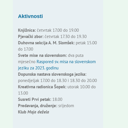
Aktivnosti
Knjižnica:
četvrtak 17.00 do 19.00
Pjevački zbor:
četvrtak 17.30 do 19.30
Duhovna sekcija A. M. Slomšek:
petak 15.00
do 17.00
Svete mise na slovenskom:
dva puta
mjesečno
Raspored sv. misa na slovenskom
jeziku za 2023. godinu
Dopunska nastava slovenskoga jezika:
ponedjeljak 17.00 do 18.30 i 18.30 do 20.00
Kreativna radionica Šopek:
utorak 10.00 do
13.00
Susreti Prvi petak:
18.00
Predavanja, druženje:
srijedom
Klub
Moja dežela