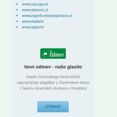
www.uszs.gov.si
www.slovenci.si
www.zagreb.veleposlanistvo.si
www.vlada.hr
www.sabor.hr
Novi odmev - naše glasilo
Glasilo Slovenskoga doma bilježi
najznačajnije događaje u Slovenskom domu
i Savezu slovenskih društava u Hrvatskoj
OPŠIRNIJE