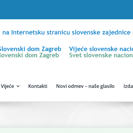
Vijeće
Kontakti
Novi odmev – naše glasilo
Izd