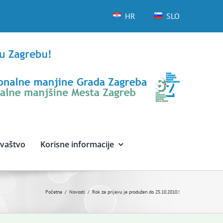
HR
SLO
avaštvo
Korisne informacije
Početna
Novosti
Rok za prijavu je produžen do 25.10.2010.!