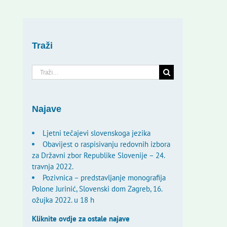
Traži
Traži...
Najave
Ljetni tečajevi slovenskoga jezika
Obavijest o raspisivanju redovnih izbora
za Državni zbor Republike Slovenije – 24.
travnja 2022.
Pozivnica – predstavljanje monografija
Polone Jurinić, Slovenski dom Zagreb, 16.
ožujka 2022. u 18 h
Kliknite ovdje za ostale najave