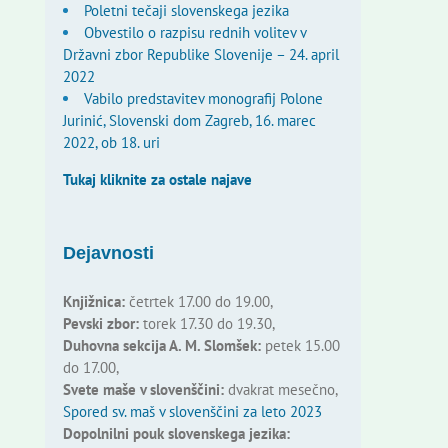
Poletni tečaji slovenskega jezika
Obvestilo o razpisu rednih volitev v
Državni zbor Republike Slovenije – 24. april
2022
Vabilo predstavitev monografij Polone
Jurinić, Slovenski dom Zagreb, 16. marec
2022, ob 18. uri
Tukaj kliknite za ostale najave
Dejavnosti
Knjižnica:
četrtek 17.00 do 19.00,
Pevski zbor:
torek 17.30 do 19.30,
Duhovna sekcija A. M. Slomšek:
petek 15.00
do 17.00,
Svete maše v slovenščini:
dvakrat mesečno,
Spored sv. maš v slovenščini za leto 2023
Dopolnilni pouk slovenskega jezika: