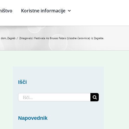
ništvo
Koristne informacije
i dom, Zagreb
Zmagovalci Festivala As Bruxas Fatais (Usodne čarovnice) iz Zagreba.
Išči
Search
for:
Napovednik