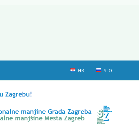
HR
SLO