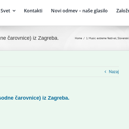
Svet
Kontakti
Novi odmev – naše glasilo
Založ
ne čarovnice) iz Zagreba.
Home
1. Music extreme festival, Slovensk
Nazaj
sodne čarovnice) iz Zagreba.