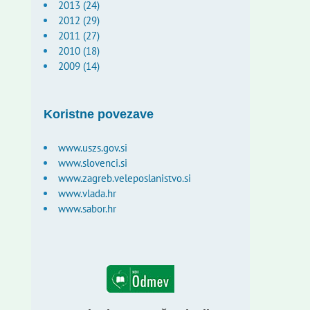
2013 (24)
2012 (29)
2011 (27)
2010 (18)
2009 (14)
Koristne povezave
www.uszs.gov.si
www.slovenci.si
www.zagreb.veleposlanistvo.si
www.vlada.hr
www.sabor.hr