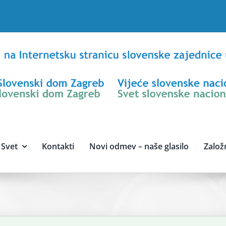
Svet
Kontakti
Novi odmev – naše glasilo
Založ