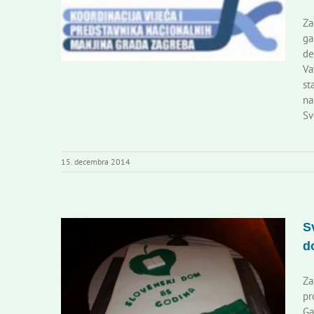
Za
ga
de
Va
st
na
Sv
15. decembra 2014
S
d
Za
pr
Ga