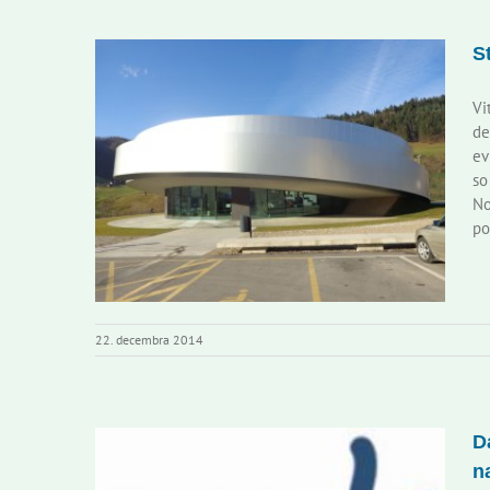
S
Vi
de
ev
so
No
po
22. decembra 2014
D
n