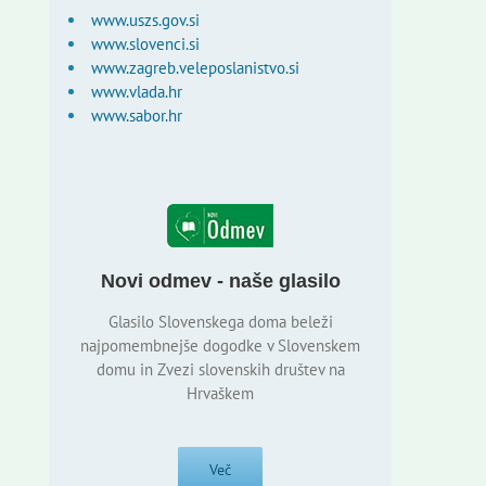
www.uszs.gov.si
www.slovenci.si
www.zagreb.veleposlanistvo.si
www.vlada.hr
www.sabor.hr
Novi odmev - naše glasilo
Glasilo Slovenskega doma beleži
najpomembnejše dogodke v Slovenskem
domu in Zvezi slovenskih društev na
Hrvaškem
Več