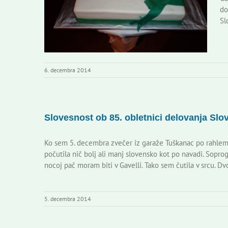
do
Sl
6. decembra 2014
Slovesnost ob 85. obletnici delovanja Sl
Ko sem 5. decembra zvečer iz garaže Tuškanac po rahlem d
počutila nič bolj ali manj slovensko kot po navadi. Soprog
nocoj pač moram biti v Gavelli. Tako sem čutila v srcu. Dv
5. decembra 2014