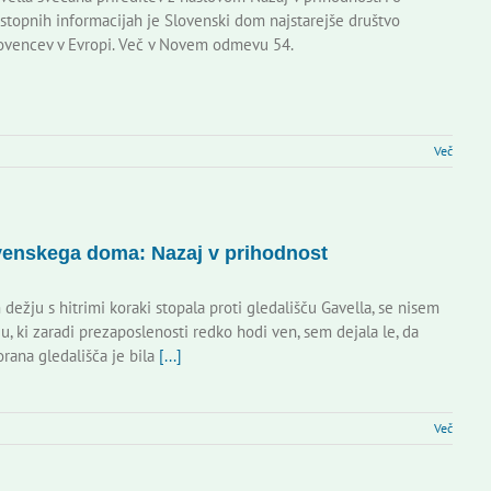
stopnih informacijah je Slovenski dom najstarejše društvo
ovencev v Evropi. Več v Novem odmevu 54.
Več
ovenskega doma: Nazaj v prihodnost
ežju s hitrimi koraki stopala proti gledališču Gavella, se nisem
u, ki zaradi prezaposlenosti redko hodi ven, sem dejala le, da
orana gledališča je bila
[...]
Več