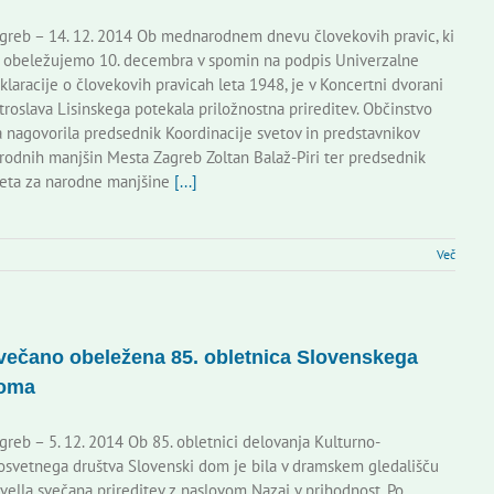
greb – 14. 12. 2014 Ob mednarodnem dnevu človekovih pravic, ki
 obeležujemo 10. decembra v spomin na podpis Univerzalne
klaracije o človekovih pravicah leta 1948, je v Koncertni dvorani
troslava Lisinskega potekala priložnostna prireditev. Občinstvo
a nagovorila predsednik Koordinacije svetov in predstavnikov
rodnih manjšin Mesta Zagreb Zoltan Balaž-Piri ter predsednik
eta za narodne manjšine
[...]
Več
večano obeležena 85. obletnica Slovenskega
oma
greb – 5. 12. 2014 Ob 85. obletnici delovanja Kulturno-
osvetnega društva Slovenski dom je bila v dramskem gledališču
vella svečana prireditev z naslovom Nazaj v prihodnost. Po