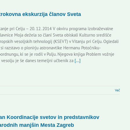
trokovna ekskurzija članov Sveta
tanje pri Celju – 20. 12. 2014 V okviru programa izobraževalne
lavnice Moja dežela so člani Sveta obiskali Kulturno središče
ropskih vesoljskih tehnologij (KSEVT) v Vitanju pri Celju. Ogledali
 si razstavo o pionirju astronavtike Hermanu Potočniku-
ordnungu, ki se je rodil v Pulju. Njegova knjiga Problem vožnje
 vesolju je še danes temeljni učbenik za
[...]
Več
an Koordinacije svetov in predstavnikov
arodnih manjšin Mesta Zagreb