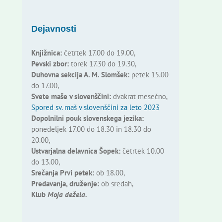
Dejavnosti
Knjižnica:
četrtek 17.00 do 19.00,
Pevski zbor:
torek 17.30 do 19.30,
Duhovna sekcija A. M. Slomšek:
petek 15.00
do 17.00,
Svete maše v slovenščini:
dvakrat mesečno,
Spored sv. maš v slovenščini za leto 2023
Dopolnilni pouk slovenskega jezika:
ponedeljek 17.00 do 18.30 in 18.30 do
20.00,
Ustvarjalna delavnica Šopek:
četrtek 10.00
do 13.00,
Srečanja Prvi petek:
ob 18.00,
Predavanja, druženje:
ob sredah,
Klub
Moja dežela.