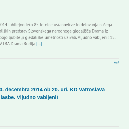
14 Jubilejno leto 85-letnice ustanovitve in delovanja našega
liških predstav Slovenskega narodnega gledališča Drama iz
ojo ljubitelji gledališke umetnosti uživali. Vljudno vabljeni! 15.
VATBA Drama Rudija
[...]
Več
10. decembra 2014 ob 20. uri, KD Vatroslava
asbe. Vljudno vabljeni!